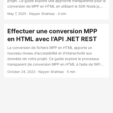
projet. Ce guide explore une approche transparente pour la
a
conversion de MPP en HTML en utilisant le SDK Node.js,
t
idéal pour les développeurs cherchant des résultats prêts
May 7, 2025
· Nayyer Shahbaz · 4 min
i
pour le web à partir de fichiers MS Project.
o
n
Effectuer une conversion MPP
en HTML avec l'API .NET REST
La conversion de fichiers MPP en HTML apporte un
nouveau niveau d’accessibilité et d’interactivité aux
données de votre projet. Ce guide explore le processus
transparent de conversion MPP en HTML à l’aide de l’API
.NET REST, améliorant ainsi la collaboration et la
October 24, 2023
· Nayyer Shahbaz · 5 min
communication sur les projets.