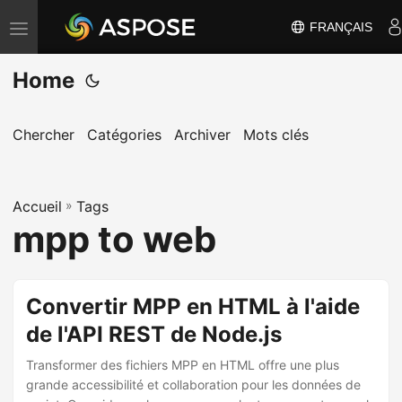
FRANÇAIS
B
a
Home
s
c
u
Chercher
Catégories
Archiver
Mots clés
l
e
Accueil
r
»
Tags
mpp to web
l
a
n
Convertir MPP en HTML à l'aide
a
de l'API REST de Node.js
v
i
Transformer des fichiers MPP en HTML offre une plus
g
grande accessibilité et collaboration pour les données de