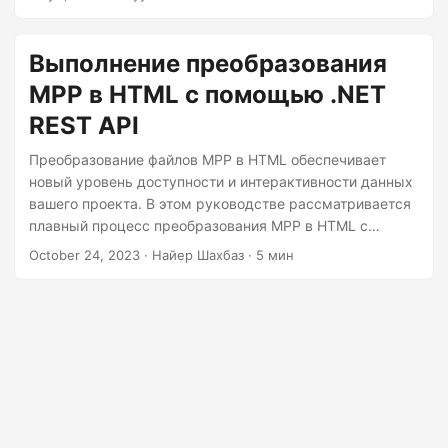
г
готовые к вебу выходные данные из файлов MS Project.
а
Выполнение преобразования
ц
и
MPP в HTML с помощью .NET
ю
REST API
Преобразование файлов MPP в HTML обеспечивает
новый уровень доступности и интерактивности данных
вашего проекта. В этом руководстве рассматривается
плавный процесс преобразования MPP в HTML с
использованием .NET REST API, что улучшает
October 24, 2023
· Найер Шахбаз · 5 мин
совместную работу над проектом и общение.