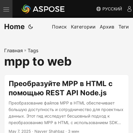
РУССКИЙ
П
е
Home
р
Поиск
Категории
Архив
Теги
е
к
Главная
»
Tags
л
mpp to web
ю
ч
и
Преобразуйте MPP в HTML с
т
помощью REST API Node.js
ь
н
Преобразование файлов MPP в HTML обеспечивает
а
большую доступность и сотрудничество для проектных
данных. Этот гид исследует бесшовный подход к
в
преобразованию MPP в HTML с использованием SDK
и
Node.js, который идеален для разработчиков, ищущих
May 7, 2025
· Nayyer Shahbaz · 3 мин