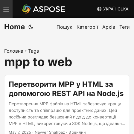
УКРАЇНСЬКА
T
o
Home
g
Пошук
Категорії
Архів
Теги
g
l
Головна
»
Tags
e
mpp to web
n
a
v
Перетворити MPP у HTML за
i
допомогою REST API на Node.js
g
a
Перетворення MPP файлів на HTML забезпечує кращу
t
доступність та співпрацю для проектних даних. Цей
посібник розглядає безшовний підхід до конвертації
i
MPP в HTML, використовуючи SDK Node.js, що ідеально
o
підходить для розробників, які шукають готові до вебу
May 7, 2025
· Nayyer Shahbaz · 3 хвилин