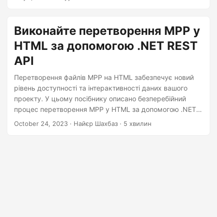
n
виходи з файлів MS Project.
Виконайте перетворення MPP у
HTML за допомогою .NET REST
API
Перетворення файлів MPP на HTML забезпечує новий
рівень доступності та інтерактивності даних вашого
проекту. У цьому посібнику описано безперебійний
процес перетворення MPP у HTML за допомогою .NET
REST API, покращуючи співпрацю та спілкування в
October 24, 2023
· Найєр Шахбаз · 5 хвилин
рамках проекту.