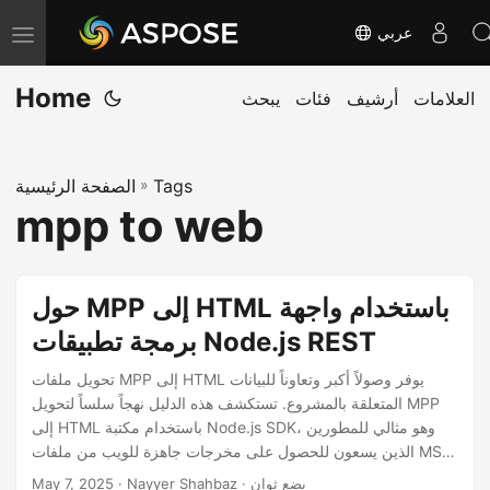
عربي
T
o
Home
العلامات
أرشيف
فئات
يبحث
g
g
l
Tags
»
الصفحة الرئيسية
e
mpp to web
n
a
v
حول MPP إلى HTML باستخدام واجهة
i
برمجة تطبيقات Node.js REST
g
a
تحويل ملفات MPP إلى HTML يوفر وصولاً أكبر وتعاوناً للبيانات
المتعلقة بالمشروع. تستكشف هذه الدليل نهجاً سلساً لتحويل MPP
t
إلى HTML باستخدام مكتبة Node.js SDK، وهو مثالي للمطورين
i
الذين يسعون للحصول على مخرجات جاهزة للويب من ملفات MS
o
Project.
· Nayyer Shahbaz · بضع ثوان
May 7, 2025