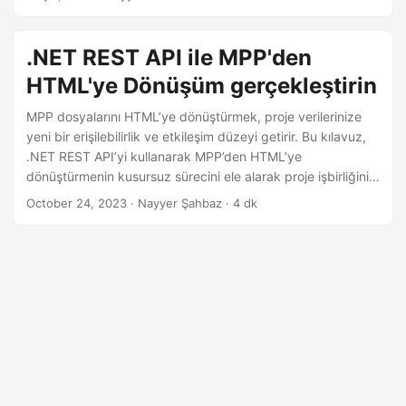
i
yaklaşımı keşfetmektedir.
r
.NET REST API ile MPP'den
HTML'ye Dönüşüm gerçekleştirin
MPP dosyalarını HTML’ye dönüştürmek, proje verilerinize
yeni bir erişilebilirlik ve etkileşim düzeyi getirir. Bu kılavuz,
.NET REST API’yi kullanarak MPP’den HTML’ye
dönüştürmenin kusursuz sürecini ele alarak proje işbirliğini
ve iletişimi geliştirir.
October 24, 2023
· Nayyer Şahbaz · 4 dk