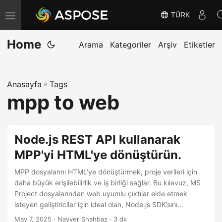
TÜRK
G
e
Home
z
Arama
Kategoriler
Arşiv
Etiketler
i
n
Anasayfa
»
Tags
m
mpp to web
e
y
i
Node.js REST API kullanarak
D
MPP'yi HTML'ye dönüştürün.
e
ğ
MPP dosyalarını HTML’ye dönüştürmek, proje verileri için
i
daha büyük erişilebilirlik ve iş birliği sağlar. Bu kılavuz, MS
Project dosyalarından web uyumlu çıktılar elde etmek
ş
isteyen geliştiriciler için ideal olan, Node.js SDK’sını
t
kullanarak MPP’den HTML’ye dönüşüm için sorunsuz bir
May 7, 2025
· Nayyer Shahbaz · 3 dk