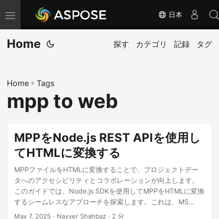
日本
ナ
ビ
Home
ゲ
探す
カテゴリ
記録
タグ
ー
シ
Home
»
Tags
ョ
mpp to web
ン
の
切
MPPをNode.js REST APIを使用し
り
てHTMLに変換する
替
え
MPPファイルをHTMLに変換することで、プロジェクトデー
タへのアクセシビリティとコラボレーションが向上します。
このガイドでは、Node.js SDKを使用してMPPをHTMLに変換
するシームレスなアプローチを探索します。これは、MS
Projectファイルからウェブ対応の出力を求める開発者に最適
May 7, 2025
· Nayyer Shahbaz · 2 分