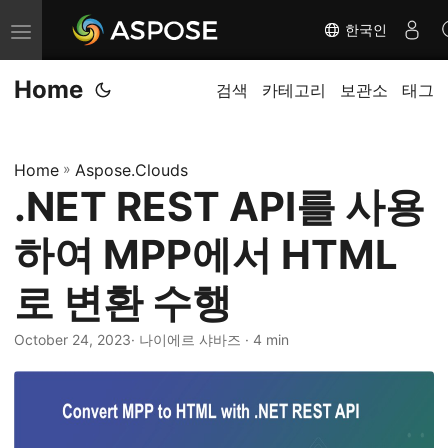
한국인
내
비
Home
게
검색
카테고리
보관소
태그
이
션
Home
»
Aspose.Clouds
전
.NET REST API를 사용
환
하여 MPP에서 HTML
로 변환 수행
October 24, 2023
· 나이에르 샤바즈 · 4 min