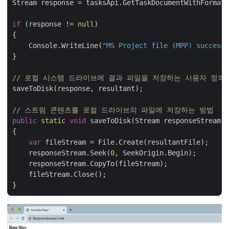
Stream response = tasksApi.GetTaskDocumentWithFormat(
if
 (response != 
null
)

{

    Console.WriteLine(
"MS Project file (MPP) successf
}

// 로컬 시스템 드라이브에 결과 파일을 저장하는 사용자 정의
saveToDisk(response, resultant);

// 스트림 콘텐츠를 로컬 드라이브의 파일에 저장하는 방법
public
static
void
 saveToDisk(Stream responseStream, 
{

var
 fileStream = File.Create(resultantFile);

    responseStream.Seek(
0
, SeekOrigin.Begin);

    responseStream.CopyTo(fileStream);

    fileStream.Close();
