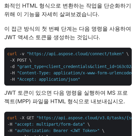
화적인 HTML 형식으로 변환하는 작업을 단순화하기
위해 이 기능을 자세히 살펴보겠습니다.
이 접근 방식의 첫 번째 단계는 다음 명령을 사용하여
JWT 액세스 토큰을 생성하는 것입니다.
curl
 -v 
"https://api.aspose.cloud/connect/token"
 \

 -X POST \

 -d 
"grant_type=client_credentials&client_id=163c02a1
 -H 
"Content-Type: application/x-www-form-urlencoded"
 -H 
"Accept: application/json"
JWT 토큰이 있으면 다음 명령을 실행하여 MS 프로
젝트(MPP) 파일을 HTML 형식으로 내보내십시오.
curl
 -X GET 
"https://api.aspose.cloud/v3.0/tasks/{sou
-H 
"accept: multipart/form-data"
 \

-H 
"authorization: Bearer <JWT Token>"
 \
