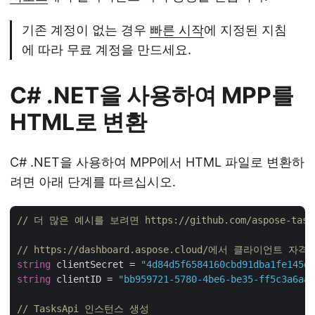
기존 계정이 없는 경우
빠른 시작
에 지정된 지침
에 따라 무료 계정을 만드세요.
C# .NET을 사용하여 MPP를
HTML로 변환
C# .NET을 사용하여 MPP에서 HTML 파일로 변환하
려면 아래 단계를 따르십시오.
// 더 많은 예시를 보려면 https://github.com/aspose-task
// https://dashboard.aspose.cloud/에서 클라이언트 
string
 clientSecret = 
"4d84d5f6584160cbd91dba1fe145db
string
 clientID = 
"bb959721-5780-4be6-be35-ff5c3a6aa4
// TasksApi 인스턴스 생성