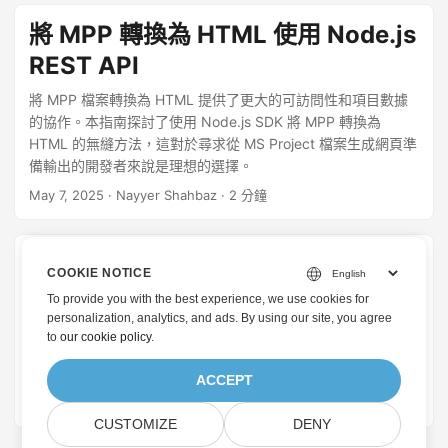
將 MPP 轉換為 HTML 使用 Node.js
REST API
將 MPP 檔案轉換為 HTML 提供了更大的可訪問性和項目數據
的協作。本指南探討了使用 Node.js SDK 將 MPP 轉換為
HTML 的無縫方法，這對於尋求從 MS Project 檔案生成網頁準
備輸出的開發者來說是理想的選擇。
May 7, 2025
· Nayyer Shahbaz · 2 分鐘
使用 .NET REST API 執行 MPP 到
COOKIE NOTICE
HTML 的轉換
To provide you with the best experience, we use cookies for
personalization, analytics, and ads. By using our site, you agree
將 MPP 檔案轉換為 HTML 為您的專案資料帶來了新的可存取
to
our cookie policy
.
性和互動性。本指南深入探討了使用 .NET REST API 將 MPP
無縫轉換為 HTML 的過程，從而增強了專案協作和溝通。
ACCEPT
October 24, 2023
· 內耶·沙赫巴茲 · 2 分鐘
CUSTOMIZE
DENY