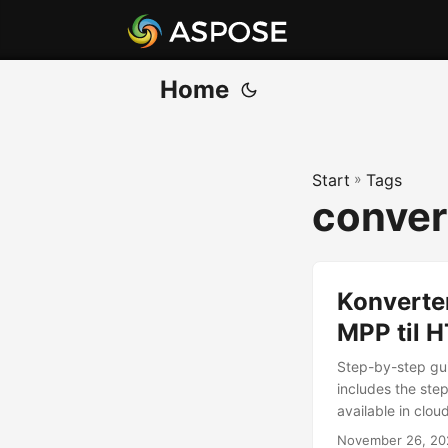
Home
Start
»
Tags
conver
Konverter
MPP til 
Step-by-step gui
includes the step
available in clo
November 26, 20