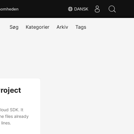
somheden
DANSK
Søg
Kategorier
Arkiv
Tags
roject
loud SDK. It
he files already
lines.