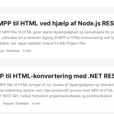
MPP til HTML ved hjælp af Node.js RE
f MPP-filer til HTML giver større tilgængelighed og samarbejde for p
 udforsker en problemfri tilgang til MPP til HTML-konvertering ved h
viklere, der søger webklar output fra MS Project-filer.
yer Shahbaz · 3 min
P til HTML-konvertering med .NET RE
PP-filer til HTML bringer et nyt niveau af tilgængelighed og interaktivi
ne vejledning dykker ned i den problemfri proces med MPP til HTML
T REST API, hvilket forbedrer projektsamarbejde og kommunikation.
· Nayyer Shahbaz · 4 min