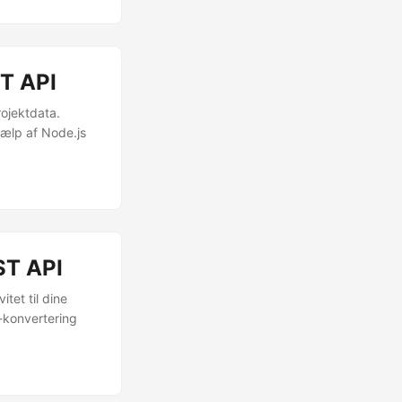
ST API
rojektdata.
jælp af Node.js
ST API
tet til dine
-konvertering