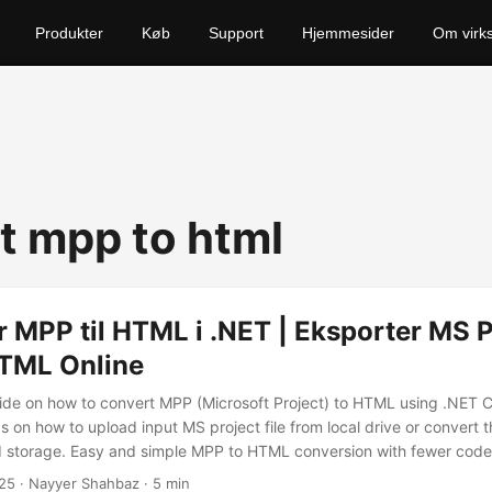
Produkter
Køb
Support
Hjemmesider
Om virk
t mpp to html
 MPP til HTML i .NET | Eksporter MS P
HTML Online
de on how to convert MPP (Microsoft Project) to HTML using .NET C
s on how to upload input MS project file from local drive or convert t
ud storage. Easy and simple MPP to HTML conversion with fewer code 
25
· Nayyer Shahbaz · 5 min