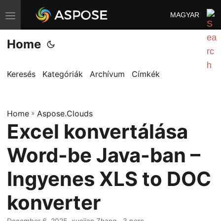
MAGYAR
T
o
Home
g
g
l
Keresés
Kategóriák
Archívum
Címkék
e
n
Home
a
»
Aspose.Clouds
Excel konvertálása
v
i
Word-be Java-ban –
g
a
Ingyenes XLS to DOC
t
konverter
i
o
December 6, 2025
· xuejian Zhang · 3 perc