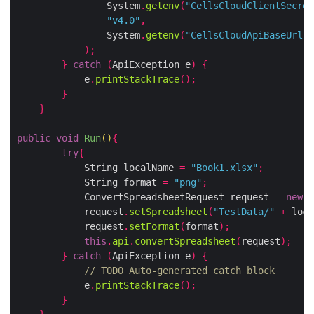
                System
.
getenv
(
"CellsCloudClientSecret
"v4.0"
,
                System
.
getenv
(
"CellsCloudApiBaseUrl"
)
);
}
catch
(
ApiException e
)
{
            e
.
printStackTrace
();
}
}
public
void
Run
()
{
try
{
            String localName 
=
"Book1.xlsx"
;
            String format 
=
"png"
;
            ConvertSpreadsheetRequest request 
=
new
 C
            request
.
setSpreadsheet
(
"TestData/"
+
 loca
            request
.
setFormat
(
format
);
this
.
api
.
convertSpreadsheet
(
request
);
}
catch
(
ApiException e
)
{
// TODO Auto-generated catch block
            e
.
printStackTrace
();
}