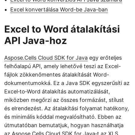
Excel konvertálása Word-be Java-ban
Excel to Word átalakítási
API Java-hoz
Aspose.Cells Cloud SDK for Java
egy erőteljes
felhőalapú API, amely lehetővé teszi az Excel-
fájlok zökkenőmentes átalakítását Word-
dokumentumokká. Ez a Java SDK egyszerűsíti az
Excel‑to‑Word átalakítás automatizálását,
miközben megőrzi az összes formázást, stílust
és elrendezést. Az átalakítási folyamat hatékony,
és minimális kóddal megvalósítható. Ebben az
útmutatóban bemutatjuk, hogyan használhatja
az Aspose.Cells Cloud SDK for Java‑t az XLS