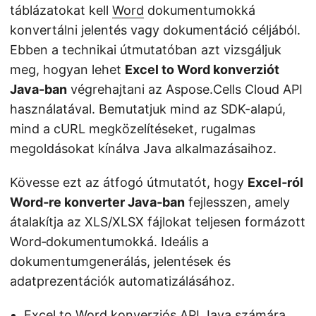
táblázatokat kell
Word
dokumentumokká
konvertálni jelentés vagy dokumentáció céljából.
Ebben a technikai útmutatóban azt vizsgáljuk
meg, hogyan lehet
Excel to Word konverziót
Java-ban
végrehajtani az Aspose.Cells Cloud API
használatával. Bemutatjuk mind az SDK-alapú,
mind a cURL megközelítéseket, rugalmas
megoldásokat kínálva Java alkalmazásaihoz.
Kövesse ezt az átfogó útmutatót, hogy
Excel‑ról
Word‑re konverter Java‑ban
fejlesszen, amely
átalakítja az XLS/XLSX fájlokat teljesen formázott
Word‑dokumentumokká. Ideális a
dokumentumgenerálás, jelentések és
adatprezentációk automatizálásához.
Excel to Word konverziós API Java számára