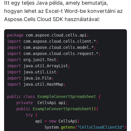
Itt egy teljes Java példa, amely bemutatja,
hogyan lehet az Excel-t Word-be konvertálni az
Aspose.Cells Cloud SDK használatával:
package
 com.aspose.cloud.cells.api
;
import
 com.aspose.cloud.cells.client.*
;
import
 com.aspose.cloud.cells.model.*
;
import
 com.aspose.cloud.cells.request.*
;
import
 org.junit.Test
;
import
 java.util.ArrayList
;
import
 java.util.List
;
import
 java.io.File
;
import
 java.util.HashMap
;
public
class
ExampleConvertSpreadsheet
{
private
  CellsApi api
;
public
ExampleConvertSpreadsheet
()
{
try
{
            api 
=
new
 CellsApi
(
                System
.
getenv
(
"CellsCloudClientId"
),