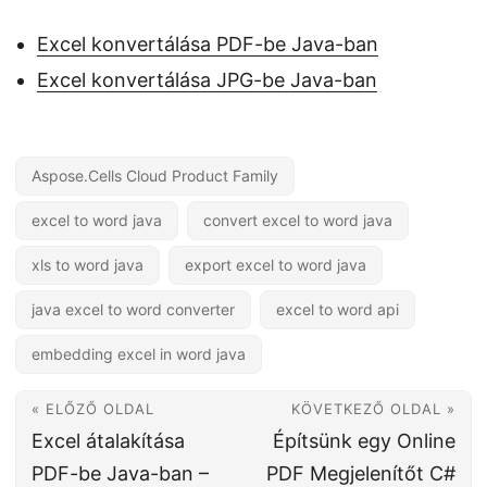
Excel konvertálása PDF-be Java-ban
Excel konvertálása JPG-be Java-ban
Aspose.Cells Cloud Product Family
excel to word java
convert excel to word java
xls to word java
export excel to word java
java excel to word converter
excel to word api
embedding excel in word java
« ELŐZŐ OLDAL
KÖVETKEZŐ OLDAL »
Excel átalakítása
Építsünk egy Online
PDF-be Java-ban –
PDF Megjelenítőt C#