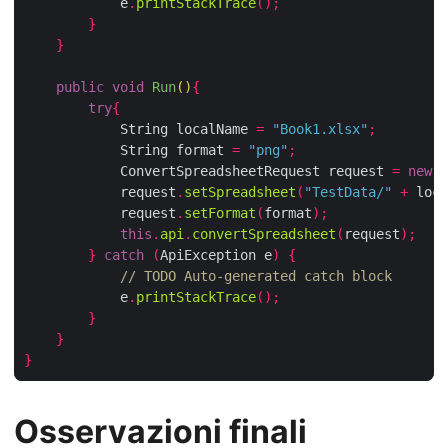
            e
.
printStackTrace
();
}
}
public
void
Run
()
{
try
{
            String localName 
=
"Book1.xlsx"
;
            String format 
=
"png"
;
            ConvertSpreadsheetRequest request 
=
new
 C
            request
.
setSpreadsheet
(
"TestData/"
+
 loca
            request
.
setFormat
(
format
);
this
.
api
.
convertSpreadsheet
(
request
);
}
catch
(
ApiException e
)
{
// TODO Auto-generated catch block
            e
.
printStackTrace
();
}
}
}
Osservazioni finali