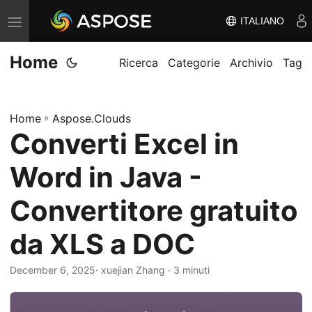
ITALIANO
V
ä
Home
x
Ricerca
Categorie
Archivio
Tag
l
a
Home
»
Aspose.Clouds
n
Converti Excel in
a
v
Word in Java -
i
g
Convertitore gratuito
e
da XLS a DOC
r
i
December 6, 2025
· xuejian Zhang · 3 minuti
n
g