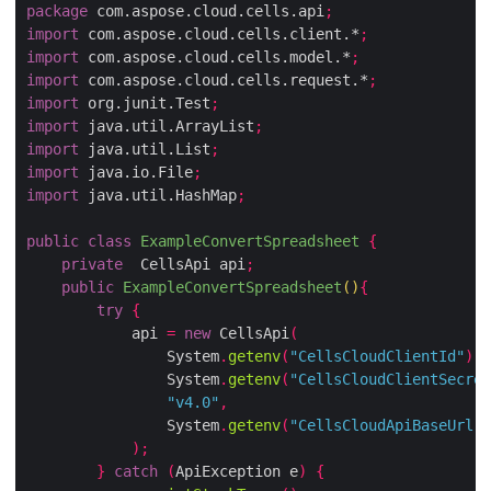
package
 com.aspose.cloud.cells.api
;
import
 com.aspose.cloud.cells.client.*
;
import
 com.aspose.cloud.cells.model.*
;
import
 com.aspose.cloud.cells.request.*
;
import
 org.junit.Test
;
import
 java.util.ArrayList
;
import
 java.util.List
;
import
 java.io.File
;
import
 java.util.HashMap
;
public
class
ExampleConvertSpreadsheet
{
private
  CellsApi api
;
public
ExampleConvertSpreadsheet
()
{
try
{
            api 
=
new
 CellsApi
(
                System
.
getenv
(
"CellsCloudClientId"
),
                System
.
getenv
(
"CellsCloudClientSecret
"v4.0"
,
                System
.
getenv
(
"CellsCloudApiBaseUrl"
)
);
}
catch
(
ApiException e
)
{