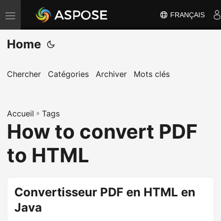
FRANÇAIS
B
a
Home
s
c
u
Chercher
Catégories
Archiver
Mots clés
l
e
Accueil
r
»
Tags
How to convert PDF
l
a
to HTML
n
a
v
Convertisseur PDF en HTML en
i
Java
g