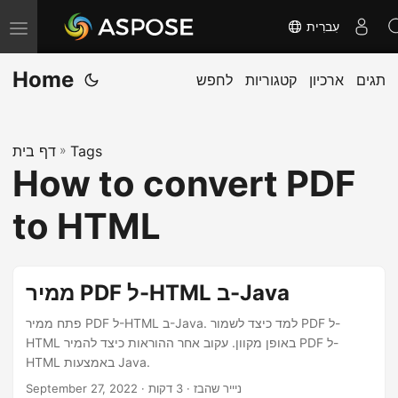
עִברִית
T
o
Home
תגים
ארכיון
קטגוריות
לחפש
g
g
l
Tags
»
דף בית
e
How to convert PDF
n
a
to HTML
v
i
g
ממיר PDF ל-HTML ב-Java
a
פתח ממיר PDF ל-HTML ב-Java. למד כיצד לשמור PDF ל-
t
HTML באופן מקוון. עקוב אחר ההוראות כיצד להמיר PDF ל-
i
HTML באמצעות Java.
o
· ניייר שהבז · 3 דקות
September 27, 2022