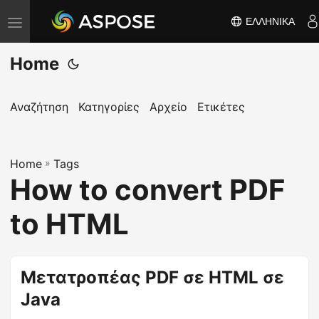
ΕΛΛΗΝΙΚΆ
Ε
ν
Home
α
λ
λ
Αναζήτηση
Κατηγορίες
Αρχείο
Ετικέτες
α
γ
Home
ή
»
Tags
How to convert PDF
π
λ
to HTML
ο
ή
γ
Μετατροπέας PDF σε HTML σε
η
Java
σ