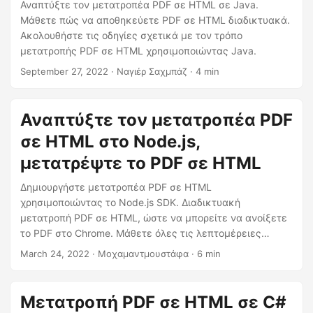
η
Αναπτύξτε τον μετατροπέα PDF σε HTML σε Java.
Μάθετε πώς να αποθηκεύετε PDF σε HTML διαδικτυακά.
ς
Ακολουθήστε τις οδηγίες σχετικά με τον τρόπο
μετατροπής PDF σε HTML χρησιμοποιώντας Java.
September 27, 2022
· Ναγιέρ Σαχμπάζ · 4 min
Αναπτύξτε τον μετατροπέα PDF
σε HTML στο Node.js,
μετατρέψτε το PDF σε HTML
Δημιουργήστε μετατροπέα PDF σε HTML
χρησιμοποιώντας το Node.js SDK. Διαδικτυακή
μετατροπή PDF σε HTML, ώστε να μπορείτε να ανοίξετε
το PDF στο Chrome. Μάθετε όλες τις λεπτομέρειες
σχετικά με τον τρόπο μετατροπής PDF σε HTML.
March 24, 2022
· Μοχαμαντμουστάφα · 6 min
pdftohtml
Μετατροπή PDF σε HTML σε C#