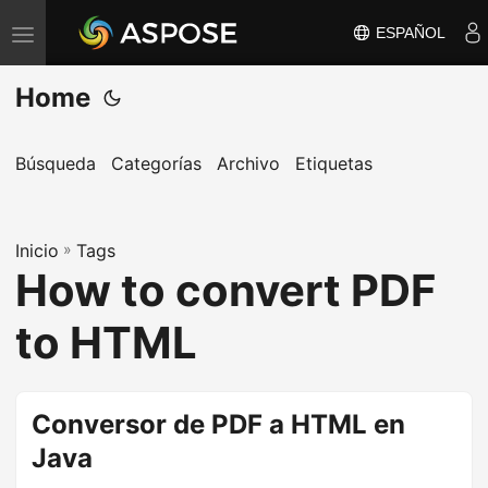
ESPAÑOL
A
l
Home
t
e
r
Búsqueda
Categorías
Archivo
Etiquetas
n
a
Inicio
r
»
Tags
How to convert PDF
n
a
to HTML
v
e
g
Conversor de PDF a HTML en
a
Java
c