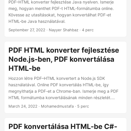
n
PDF–HTML konverter fejlesztése Java nyelven. Ismerje
meg, hogyan menthet PDF-t HTML-formátumba online.
Kövesse az utasításokat, hogyan konvertálhat PDF-et
HTML-be Java használatával.
September 27, 2022
· Nayyer Shahbaz · 4 perc
PDF HTML konverter fejlesztése
Node.js-ben, PDF konvertálása
HTML-be
Hozzon létre PDF–HTML konvertert a Node.js SDK
használatával. Online PDF konvertálás HTML-be, így
megnyithatja a PDF-et a Chrome-ban. Ismerje meg a PDF
HTML formátumba konvertálásának minden részletét.
pdftohtml
March 24, 2022
· Mohamedmustafa · 5 perc
PDF konvertálása HTML-be C#-