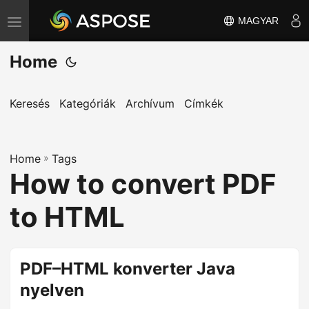
MAGYAR
T
o
Home
g
g
l
Keresés
Kategóriák
Archívum
Címkék
e
n
Home
a
»
Tags
How to convert PDF
v
i
to HTML
g
a
t
PDF–HTML konverter Java
i
nyelven
o