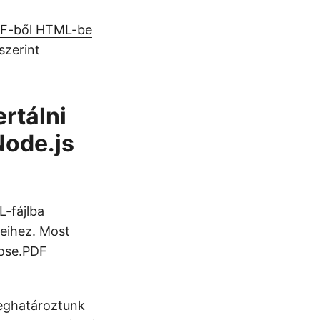
F-ből HTML-be
szerint
rtálni
Node.js
-fájlba
yeihez. Most
pose.PDF
eghatároztunk