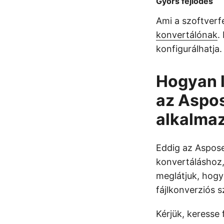
Gyors fejlődés
Ami a szoftverfej
konvertálónak
.
konfigurálhatja.
Hogyan l
az Aspos
alkalma
Eddig az Aspos
konvertáláshoz,
meglátjuk, hogy
fájlkonverziós s
Kérjük, keresse 