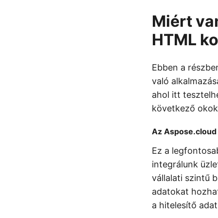
Miért va
HTML ko
Ebben a részbe
való alkalmazás
ahol itt tesztel
következő okok 
Az Aspose.cloud 
Ez a legfontosa
integrálunk üzl
vállalati szint
adatokat hozhat
a hitelesítő ad