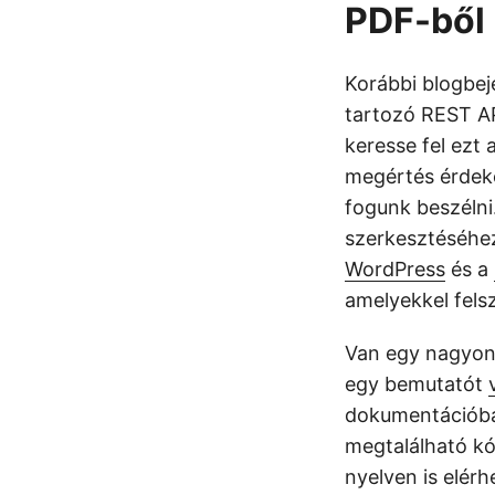
PDF-ből
Korábbi blogbej
tartozó REST AP
keresse fel ezt 
megértés érdek
fogunk beszélni
szerkesztéséhez
WordPress
és a
amelyekkel fels
Van egy nagyon
egy bemutatót
dokumentációban
megtalálható kó
nyelven is elérh