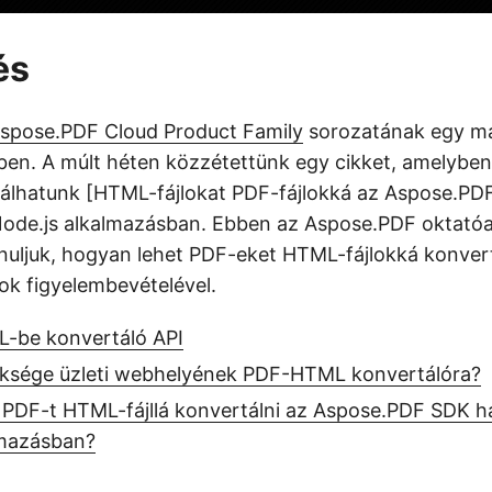
és
spose.PDF Cloud Product Family
sorozatának egy má
en. A múlt héten közzétettünk egy cikket, amelybe
álhatunk [HTML-fájlokat PDF-fájlokká az Aspose.PDF
 Node.js alkalmazásban. Ebben az Aspose.PDF oktat
ljuk, hogyan lehet PDF-eket HTML-fájlokká konvert
k figyelembevételével.
-be konvertáló API
üksége üzleti webhelyének PDF-HTML konvertálóra?
 PDF-t HTML-fájllá konvertálni az Aspose.PDF SDK ha
lmazásban?