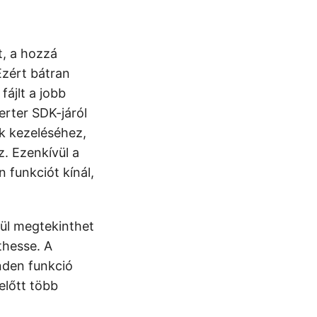
t, a hozzá
Ezért bátran
fájlt a jobb
rter SDK-járól
k kezeléséhez,
. Ezenkívül a
 funkciót kínál,
vül megtekinthet
thesse. A
nden funkció
előtt több