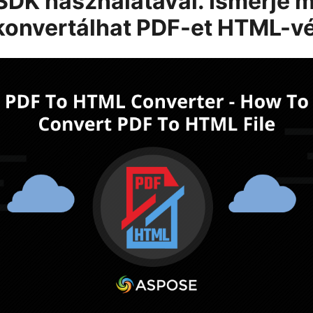
SDK használatával. Ismerje 
onvertálhat PDF-et HTML-vé