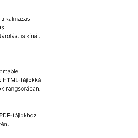
ti alkalmazás
ás
rolást is kínál,
ortable
k HTML-fájlokká
ok rangsorában.
 PDF-fájlokhoz
rén.