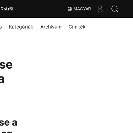
Ról ről
MAGYAR
s
Kategóriák
Archívum
Címkék
ése
a
se a