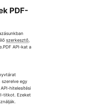
nek PDF-
mazásunkban
élő
szerkesztő
,
se.PDF API-kat a
nyvtárat
 szerelve egy
 API-hitelesítési
-titkot. Ezeket
ználják.