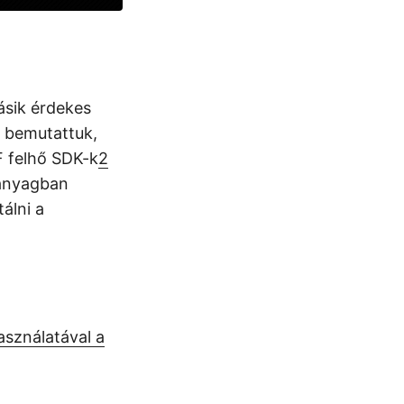
sik érdekes
n bemutattuk,
 felhő SDK-k
2
óanyagban
álni a
sználatával a