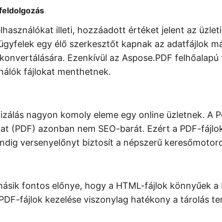
tfeldolgozás
felhasználókat illeti, hozzáadott értéket jelent az üzle
ügyfelek egy élő szerkesztőt kapnak az adatfájlok m
onvertálására. Ezenkívül az Aspose.PDF felhőalapú tá
nálók fájlokat menthetnek.
izálás nagyon komoly eleme egy online üzletnek. A P
t (PDF) azonban nem SEO-barát. Ezért a PDF-fájlo
ndig versenyelőnyt biztosít a népszerű keresőmotor
ásik fontos előnye, hogy a HTML-fájlok könnyűek a
 PDF-fájlok kezelése viszonylag hatékony a tárolás te