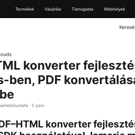
Termékek
Vásárlás
Támogatás
Webhelyek
Keresé
louds
ML konverter fejleszt
s-ben, PDF konvertálás
be
hamedmustafa · 5 perc
DF–HTML konverter fejleszté