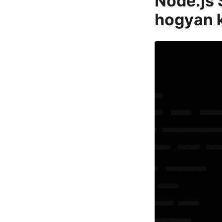
Node.js 
hogyan k