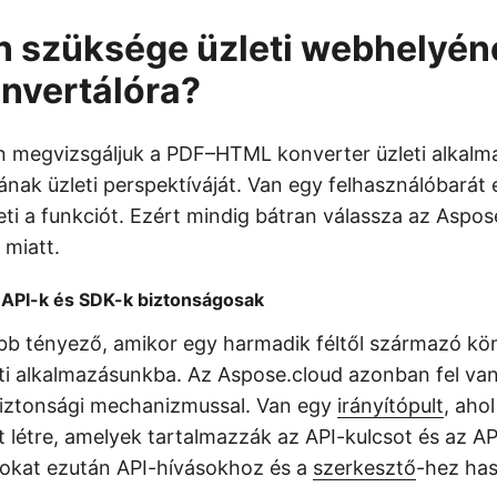
n szüksége üzleti webhelyé
nvertálóra?
n megvizsgáljuk a PDF–HTML konverter üzleti alkal
ának üzleti perspektíváját. Van egy felhasználóbarát 
heti a funkciót. Ezért mindig bátran válassza az Aspo
miatt.
API-k és SDK-k biztonságosak
bb tényező, amikor egy harmadik féltől származó kö
eti alkalmazásunkba. Az Aspose.cloud azonban fel van
ű biztonsági mechanizmussal. Van egy
irányítópult
, ahol
 létre, amelyek tartalmazzák az API-kulcsot és az API
atokat ezután API-hívásokhoz és a
szerkesztő
-hez has