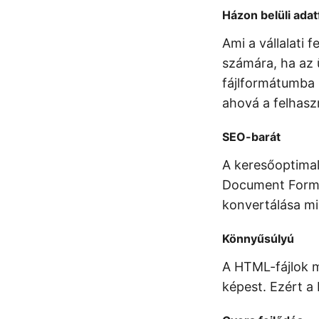
Házon belüli ada
Ami a vállalati 
számára, ha az 
fájlformátumba k
ahová a felhasz
SEO-barát
A keresőoptimal
Document Forma
konvertálása mi
Könnyűsúlyú
A HTML-fájlok m
képest. Ezért a