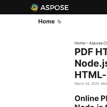
Home
Home
»
Aspose.C
PDF HT
Node.j
HTML-
March 24, 2022
· Mo
Online P