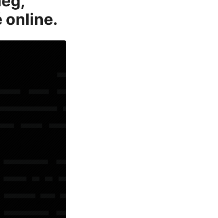
meg,
 online.