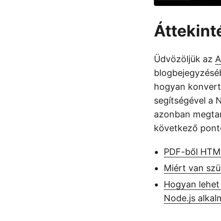
Áttekint
Üdvözöljük az
A
blogbejegyzéséb
hogyan konvert
segítségével a
azonban megtanu
következő ponto
PDF-ből HTML
Miért van sz
Hogyan lehet
Node.js alka