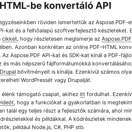
 HTML-be konvertáló API
egyzéseinkben röviden ismertettük az Aspose.PDF-e
I-kat és a felhőalapú szoftverfejlesztő készleteket. 
a
cikket
, hogy részletesen megismerje az
Aspose.PDF
ében. Azonban konkrétan az online PDF–HTML konve
. Az Aspose.PDF API-kat és SDK-kat kínál a PDF-fájlo
 és más népszerű fájlformátumokká konvertálásához
Drupal
bővítményeit is kínálja. Ezenkívül számos olyan
zerelheti WordPressét vagy Drupalját.
 élénk támogató csapat, akihez
itt
fordulhat. Ezenkí
videót
, hogy a funkciókat a gyakorlatban is megtekin
 talál egy teljes részt a fejlesztők számára, ahol mi
drészletekkel és példákkal. A kódrészletek mindenek
etők, például Node.js, C#, PHP stb.