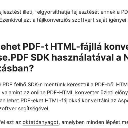
lesztést illeti, felgyorsíthatja fejlesztését ennek a
PD
 Ezenkívül ezt a fájlkonverziós szoftvert saját igényei 
ehet PDF-t HTML-fájllá konve
e.PDF SDK használatával a 
zásban?
e.PDF felhő SDK-n mentünk keresztül a PDF-ből HTML
 valamint az online PDF-HTML konverter üzleti előn
an lehet PDF-eket HTML-fájlokká konvertálni az As
zoftver segítségével.
fel ezt az
oktatóanyagot
, amelyben minden lépést m