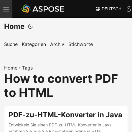
DEUTSCH
N
a
Home
v
i
g
Suche
Kategorien
Archiv
Stichworte
a
t
Home
i
»
Tags
How to convert PDF
o
n
to HTML
u
m
s
PDF-zu-HTML-Konverter in Java
c
Entwickeln Sie einen PDF-zu-HTML-Konverter in Java.
h
Erfahren Sie, wie Sie PDF-Dateien online in HTML