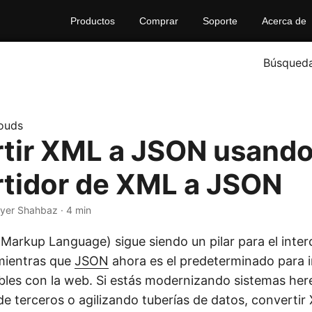
Productos
Comprar
Soporte
Acerca de
Búsqued
ouds
tir XML a JSON usando
tidor de XML a JSON
yer Shahbaz · 4 min
 Markup Language) sigue siendo un pilar para el inte
mientras que
JSON
ahora es el predeterminado para 
ables con la web. Si estás modernizando sistemas he
de terceros o agilizando tuberías de datos, converti