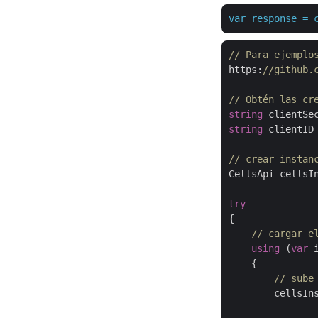
var
response
=
// Para ejemplo
https:
//github.
// Obtén las cr
string
 clientSe
string
 clientID
// crear instan
CellsApi cellsI
try
{

// cargar e
using
 (
var
 
    {

// sube
        cellsIn