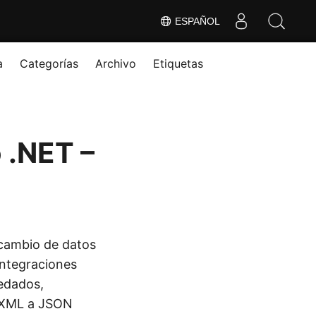
ESPAÑOL
a
Categorías
Archivo
Etiquetas
 .NET –
rcambio de datos
integraciones
redados,
r XML a JSON