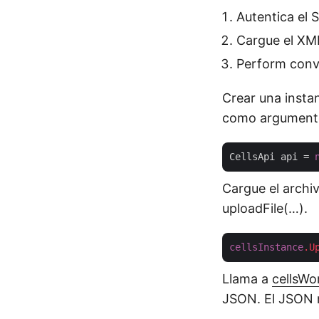
Autentica el 
Cargue el XM
Perform conv
Crear una instan
como argument
CellsApi api = 
Cargue el archi
uploadFile(…).
cellsInstance
.U
Llama a
cellsW
JSON. El JSON r