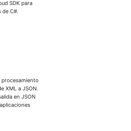
loud SDK para
s de C#.
l procesamiento
n de XML a JSON.
 salida en JSON
 aplicaciones