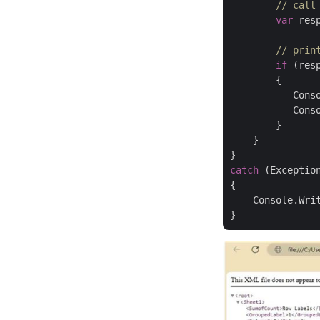
// call
var
 res
// prin
if
 (res
        {

           Cons
           Conso
        }

    }

catch
 (Exception
{

    Console.Wri