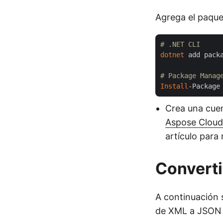
Agrega el paque
# .NET CLI
dotnet
 add pack
# Package Manag
Install
-Package
Crea una cuen
Aspose Clou
artículo para 
Convert
A continuación 
de XML a JSON 