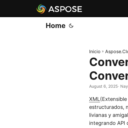
Home
Inicio
»
Aspose.Cl
Conver
Conver
August 6, 2025
· Nay
XML
(Extensible
estructurados, 
livianas y amig
integrando API 