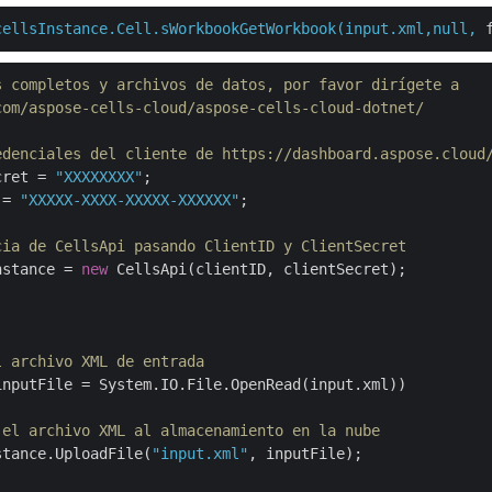
cellsInstance.Cell.sWorkbookGetWorkbook(input.xml,null,
s completos y archivos de datos, por favor dirígete a 
com/aspose-cells-cloud/aspose-cells-cloud-dotnet/
edenciales del cliente de https://dashboard.aspose.cloud
cret = 
"XXXXXXXX"
 = 
"XXXXX-XXXX-XXXXX-XXXXXX"
;

cia de CellsApi pasando ClientID y ClientSecret
nstance = 
new
 CellsApi(clientID, clientSecret);

l archivo XML de entrada
inputFile = System.IO.File.OpenRead(input.xml))

 el archivo XML al almacenamiento en la nube
stance.UploadFile(
"input.xml"
, inputFile);
