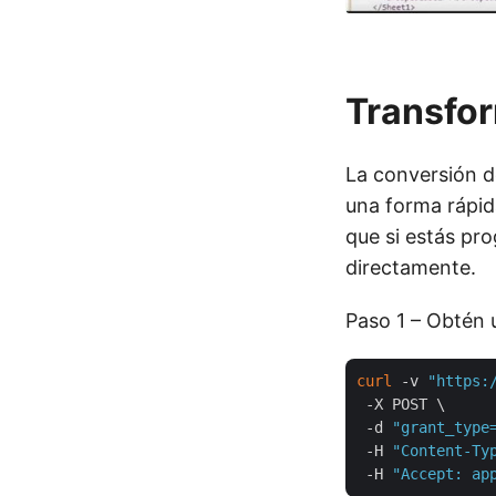
Transfor
La conversión 
una forma rápid
que si estás pr
directamente.
Paso 1 – Obtén 
curl
 -v 
"https:
 -X POST \

 -d 
"grant_type
 -H 
"Content-Ty
 -H 
"Accept: ap