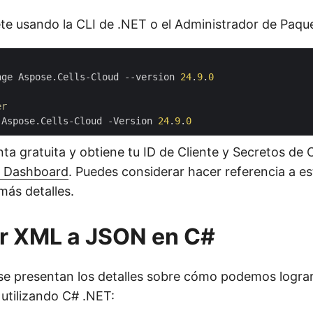
te usando la CLI de .NET o el Administrador de Paqu
age Aspose.Cells-Cloud --version 
24
.
9
.
0
er
 Aspose.Cells-Cloud -Version 
24
.
9
.
0
ta gratuita y obtiene tu ID de Cliente y Secretos de C
d Dashboard
. Puedes considerar hacer referencia a e
más detalles.
ir XML a JSON en C#
se presentan los detalles sobre cómo podemos lograr
utilizando C# .NET: