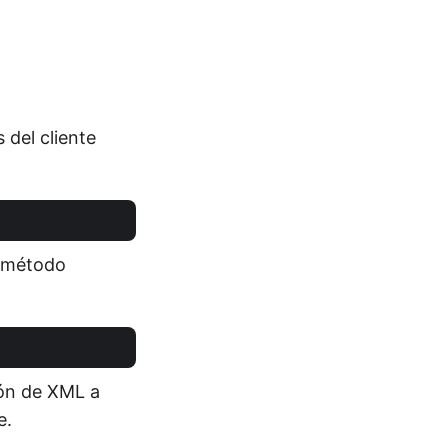
 del cliente
l método
ión de XML a
e.