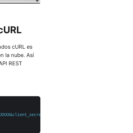
 cURL
dos cURL es
n la nube. Así
 API REST
XXXXX&client_secret=XXXXXXXXXXXXXXXXXXXXXXXXX"
 \
