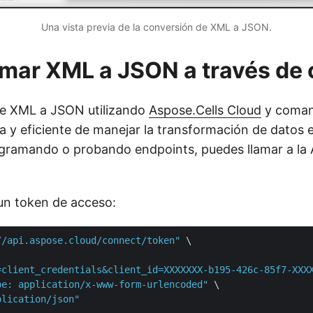
Una vista previa de la conversión de XML a JSON.
mar XML a JSON a través de
de XML a JSON utilizando
Aspose.Cells Cloud
y coman
a y eficiente de manejar la transformación de datos e
ogramando o probando endpoints, puedes llamar a la
un token de acceso:
//api.aspose.cloud/connect/token"
 \

=client_credentials&client_id=XXXXXXX-b195-426c-85f7-XXX
pe: application/x-www-form-urlencoded"
 \

plication/json"