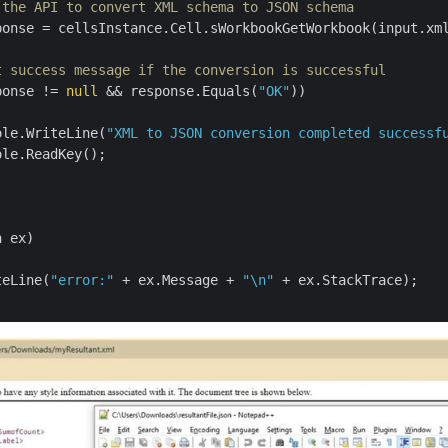
 the API to convert XML schema to JSON schema
ponse = cellsInstance.Cell.sWorkbookGetWorkbook(input.xm
t success message if the conversion is successful
ponse != 
null
 && response.Equals(
"OK"
))

ole.WriteLine(
"XML to JSON conversion completed successf
le.ReadKey();

 ex)

teLine(
"error:"
 + ex.Message + 
"\n"
 + ex.StackTrace);
