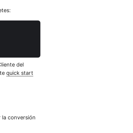
etes:
liente del
ste
quick start
 la conversión