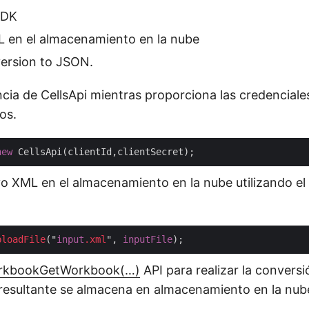
SDK
L en el almacenamiento en la nube
ersion to JSON.
cia de CellsApi mientras proporciona las credenciales
os.
new
vo XML en el almacenamiento en la nube utilizando e
ploadFile
("
input
.xml
", 
inputFile
orkbookGetWorkbook(…)
API para realizar la convers
esultante se almacena en almacenamiento en la nub