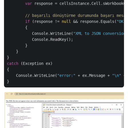
var
 response = cellsInstance.Cell.sWorkbookGe
// başarılı dönüştürme durumunda başarı mesaj
if
 (response != 
null
 && response.Equals(
"OK"
)
        {

           Console.WriteLine(
"XML to JSON conversion 
           Console.ReadKey();

        }

    }

catch
 (Exception ex)

{

    Console.WriteLine(
"error:"
 + ex.Message + 
"\n"
 + 