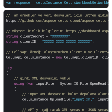
var
response
=
cellsInstance.Cell.sWorkbookGetWorkboo
// Tam örnekler ve veri dosyaları için lütfen gidin 
https:
//github.com/aspose-cells-cloud/aspose-cells-cl
// Müşteri kimlik bilgilerini https://dashboard.aspos
string
 clientSecret = 
"XXXXXXXX"
string
 clientID = 
"XXXXX-XXXX-XXXXX-XXXXXX"
;

// CellsApi örneği oluştururken ClientID ve ClientSec
CellsApi cellsInstance = 
new
 CellsApi(clientID, clien
try
{

// girdi XML dosyasını yükle
using
 (
var
 inputFile = System.IO.File.OpenRead(in
    {

// input XML dosyasını bulut depolama alanına
        cellsInstance.UploadFile(
"input.xml"
, inputFi
// API'yi çağırarak XML şemasını JSON şemasın