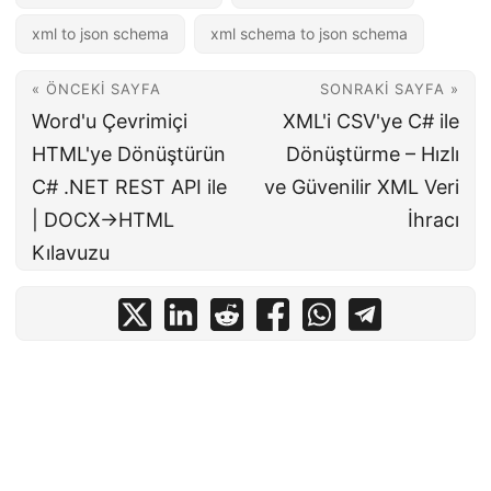
xml to json schema
xml schema to json schema
« ÖNCEKI SAYFA
SONRAKI SAYFA »
Word'u Çevrimiçi
XML'i CSV'ye C# ile
HTML'ye Dönüştürün
Dönüştürme – Hızlı
C# .NET REST API ile
ve Güvenilir XML Veri
| DOCX→HTML
İhracı
Kılavuzu