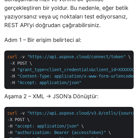
gerçekleştiren bir yoldur. Bu nedenle, eğer betik
yazıyorsanız veya uç noktaları test ediyorsanız,
REST API’yi doğrudan çağırabilirsiniz.
Adım 1 – Bir erişim belirteci al:
curl
 -v 
"https://api.aspose.cloud/connect/token"
 \

 -X POST \

 -d 
"grant_type=client_credentials&client_id=XXXXXXX-
 -H 
"Content-Type: application/x-www-form-urlencoded"
 -H 
"Accept: application/json"
Aşama 2 – XML → JSON’a Dönüştür:
curl
 -v 
"https://api.aspose.cloud/v3.0/cells/{sourceF
-X POST \

-H 
"accept: application/json"
 \

-H 
"authorization: Bearer {accessToken}"
 \
