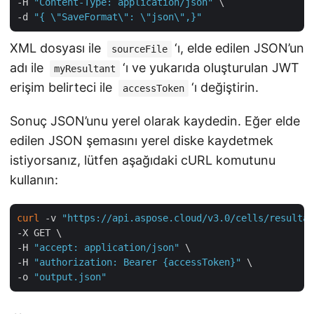
-H 
"Content-Type: application/json"
 \

-d 
"{ \"SaveFormat\": \"json\",}"
XML dosyası ile
‘ı, elde edilen JSON’un
sourceFile
adı ile
‘ı ve yukarıda oluşturulan JWT
myResultant
erişim belirteci ile
‘ı değiştirin.
accessToken
Sonuç JSON’unu yerel olarak kaydedin. Eğer elde
edilen JSON şemasını yerel diske kaydetmek
istiyorsanız, lütfen aşağıdaki cURL komutunu
kullanın:
curl
 -v 
"https://api.aspose.cloud/v3.0/cells/resultan
-X GET \

-H 
"accept: application/json"
 \

-H 
"authorization: Bearer {accessToken}"
 \

-o 
"output.json"