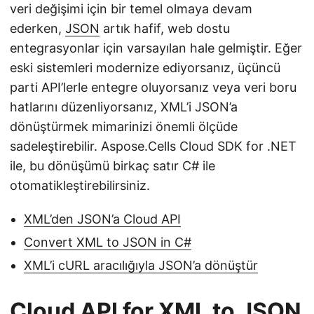
i
veri değişimi için bir temel olmaya devam
r
ederken,
JSON
artık hafif, web dostu
entegrasyonlar için varsayılan hale gelmiştir. Eğer
eski sistemleri modernize ediyorsanız, üçüncü
parti API’lerle entegre oluyorsanız veya veri boru
hatlarını düzenliyorsanız, XML’i JSON’a
dönüştürmek mimarinizi önemli ölçüde
sadeleştirebilir. Aspose.Cells Cloud SDK for .NET
ile, bu dönüşümü birkaç satır C# ile
otomatikleştirebilirsiniz.
XML’den JSON’a Cloud API
Convert XML to JSON in C#
XML’i cURL aracılığıyla JSON’a dönüştür
Cloud API for XML to JSON