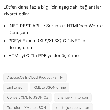
Lütfen daha fazla bilgi için aşağıdaki bağlantıları
ziyaret edin:
.NET REST API ile Sorunsuz HTML’den Word’e
Dönüşüm
PDF’yi Excel’e (XLS/XLSX) C# .NET’te
dönüştürün
HTML’yi C#’ta PDF’ye dönüştürme
Aspose.Cells Cloud Product Family
xml to json
XML to JSON online
Convert XML to JSON C#
change xml to json
Transform XML to JSON
xml to json converter