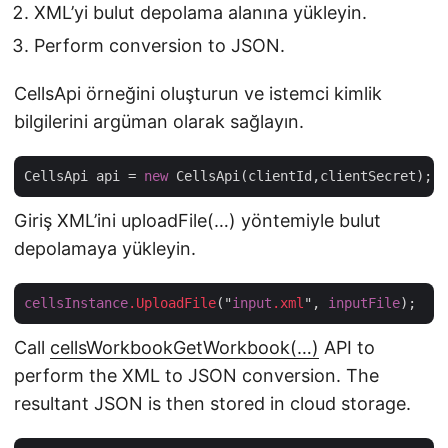
XML’yi bulut depolama alanına yükleyin.
Perform conversion to JSON.
CellsApi örneğini oluşturun ve istemci kimlik
bilgilerini argüman olarak sağlayın.
CellsApi api = 
new
Giriş XML’ini uploadFile(…) yöntemiyle bulut
depolamaya yükleyin.
cellsInstance
.UploadFile
("
input
.xml
", 
inputFile
Call
cellsWorkbookGetWorkbook(…)
API to
perform the XML to JSON conversion. The
resultant JSON is then stored in cloud storage.