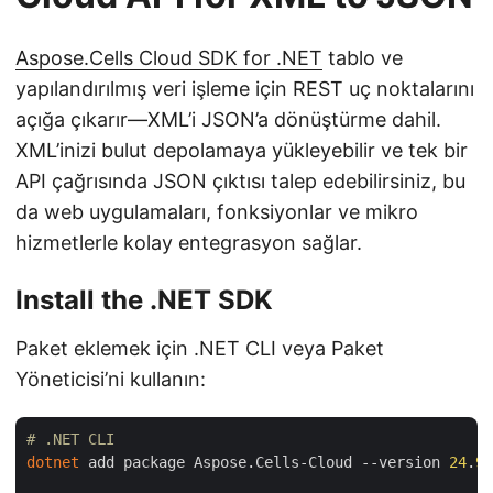
Aspose.Cells Cloud SDK for .NET
tablo ve
yapılandırılmış veri işleme için REST uç noktalarını
açığa çıkarır—XML’i JSON’a dönüştürme dahil.
XML’inizi bulut depolamaya yükleyebilir ve tek bir
API çağrısında JSON çıktısı talep edebilirsiniz, bu
da web uygulamaları, fonksiyonlar ve mikro
hizmetlerle kolay entegrasyon sağlar.
Install the .NET SDK
Paket eklemek için .NET CLI veya Paket
Yöneticisi’ni kullanın:
# .NET CLI
dotnet
 add package Aspose.Cells-Cloud --version 
24
.
9
.