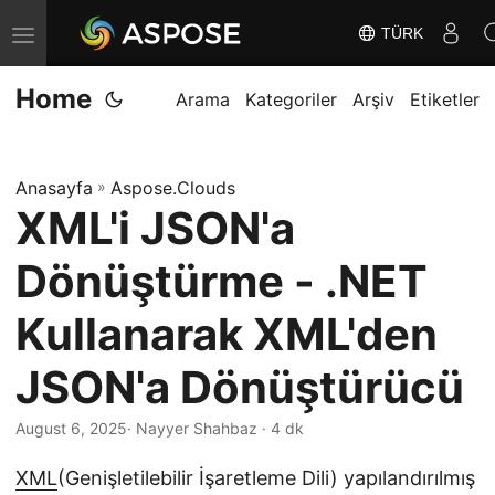
TÜRK
G
e
Home
z
Arama
Kategoriler
Arşiv
Etiketler
i
n
Anasayfa
»
Aspose.Clouds
m
XML'i JSON'a
e
y
Dönüştürme - .NET
i
D
Kullanarak XML'den
e
JSON'a Dönüştürücü
ğ
i
August 6, 2025
· Nayyer Shahbaz · 4 dk
ş
t
XML
(Genişletilebilir İşaretleme Dili) yapılandırılmış