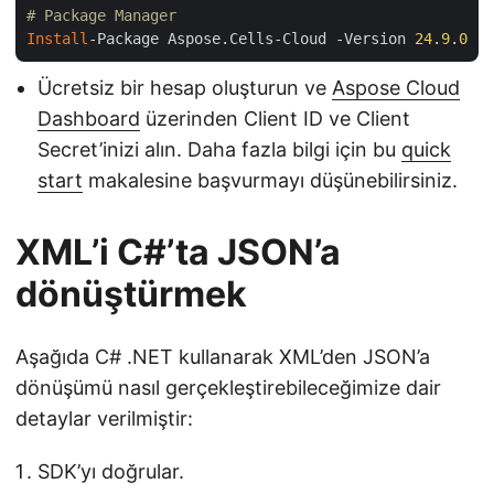
# Package Manager
Install
-Package Aspose.Cells-Cloud -Version 
24
.
9
.
0
Ücretsiz bir hesap oluşturun ve
Aspose Cloud
Dashboard
üzerinden Client ID ve Client
Secret’inizi alın. Daha fazla bilgi için bu
quick
start
makalesine başvurmayı düşünebilirsiniz.
XML’i C#’ta JSON’a
dönüştürmek
Aşağıda C# .NET kullanarak XML’den JSON’a
dönüşümü nasıl gerçekleştirebileceğimize dair
detaylar verilmiştir:
SDK’yı doğrular.