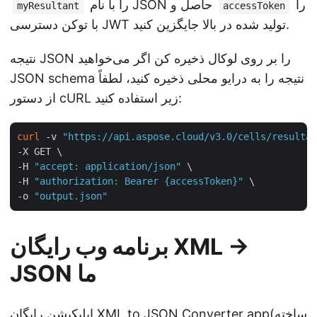
را
را با نام JSON حاصل و
myResultant
accessToken
با توکن دسترسی JWT تولید شده در بالا جایگزین کنید.
نتیجه JSON را بر روی لوکال ذخیره کن اگر می‌خواهید
JSON schema نتیجه را به درایو محلی ذخیره کنید، لطفاً
از دستور cURL زیر استفاده کنید:
curl
 -v 
"https://api.aspose.cloud/v3.0/cells/resultan
-X GET \

-H 
"accept: application/json"
 \

-H 
"authorization: Bearer {accessToken}"
 \

-o 
"output.json"
برنامه وب رایگان XML →
JSON ما
(ساخته
XML to JSON Converter app
اپلیکیشن رایگان