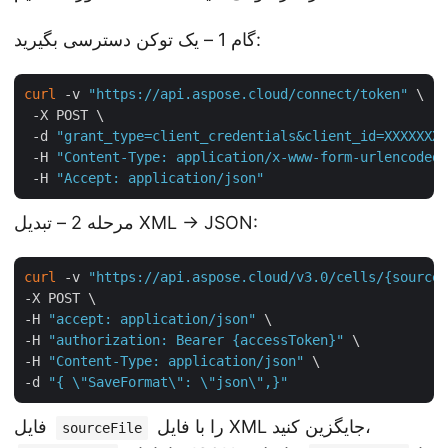
گام 1 – یک توکن دسترسی بگیرید:
curl
 -v 
"https://api.aspose.cloud/connect/token"
 \

 -X POST \

 -d 
"grant_type=client_credentials&client_id=XXXXXXX-
 -H 
"Content-Type: application/x-www-form-urlencoded"
 -H 
"Accept: application/json"
مرحله 2 – تبدیل XML → JSON:
curl
 -v 
"https://api.aspose.cloud/v3.0/cells/{sourceF
-X POST \

-H 
"accept: application/json"
 \

-H 
"authorization: Bearer {accessToken}"
 \

-H 
"Content-Type: application/json"
 \

-d 
"{ \"SaveFormat\": \"json\",}"
را با فایل XML جایگزین کنید،
فایل
sourceFile