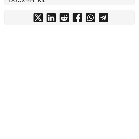
DOCX→HTML