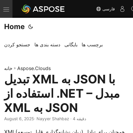
فارسی
T
o
Home
g
g
l
برچسب ها
بایگانی
دسته بندی ها
جستجو کردن
e
n
Aspose.Clouds
»
a
خانه
تبدیل XML به JSON با
v
i
استفاده از .NET – مبدل
g
a
XML به JSON
t
i
· Nayyer Shahbaz · 4 دقیقه
August 6, 2025
o
(زبان نشانه‌گذاری قابل توسعه) همچنان برای تبادل
XML