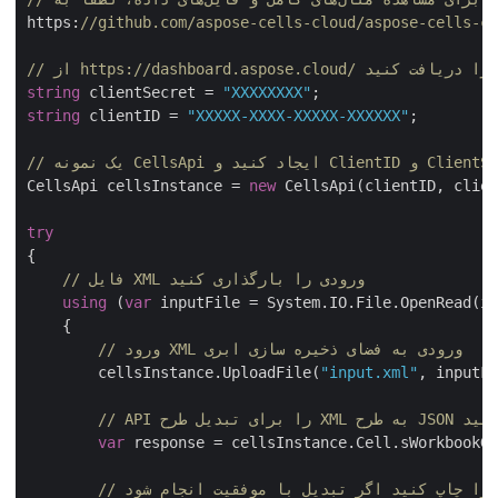
https:
//github.com/aspose-cells-cloud/aspose-cells-cl
string
 clientSecret = 
"XXXXXXXX"
string
 clientID = 
"XXXXX-XXXX-XXXXX-XXXXXX"
;

CellsApi cellsInstance = 
new
 CellsApi(clientID, clien
try
{

// فایل XML ورودی را بارگذاری کنید
using
 (
var
 inputFile = System.IO.File.OpenRead(in
    {

// ورود XML ورودی به فضای ذخیره سازی ابری
        cellsInstance.UploadFile(
"input.xml"
, inputFi
var
 response = cellsInstance.Cell.sWorkbookGe