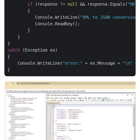
if
 (response != 
null
 && response.Equals(
"OK"
)
        {

           Console.WriteLine(
"XML to JSON conversion 
           Console.ReadKey();

        }

    }

catch
 (Exception ex)

{

    Console.WriteLine(
"error:"
 + ex.Message + 
"\n"
 + 