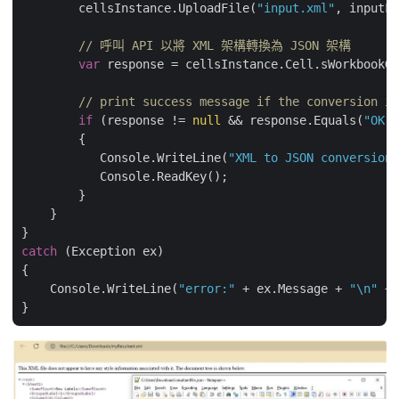
        cellsInstance.UploadFile(
"input.xml"
, inputFi
// 呼叫 API 以將 XML 架構轉換為 JSON 架構
var
 response = cellsInstance.Cell.sWorkbookGe
// print success message if the conversion is
if
 (response != 
null
 && response.Equals(
"OK"
)
        {

           Console.WriteLine(
"XML to JSON conversion 
           Console.ReadKey();

        }

    }

catch
 (Exception ex)

{

    Console.WriteLine(
"error:"
 + ex.Message + 
"\n"
 + 