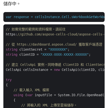
儲存中。
var
response
=
cellsInstance.Cell.sWorkbookGetWorkboo
// 如需完整的範例和資料檔案，請前往 
https:
//github.com/aspose-cells-cloud/aspose-cells-cl
// 從 https://dashboard.aspose.cloud/ 獲取客戶端憑證
string
 clientSecret = 
"XXXXXXXX"
string
 clientID = 
"XXXXX-XXXX-XXXXX-XXXXXX"
;

// 建立 CellsApi 實例，同時傳遞 ClientID 和 ClientSecre
CellsApi cellsInstance = 
new
 CellsApi(clientID, clien
try
{

// 載入輸入 XML 檔案
using
 (
var
 inputFile = System.IO.File.OpenRead(in
    {

// 將輸入的 XML 上傳至雲端儲存。