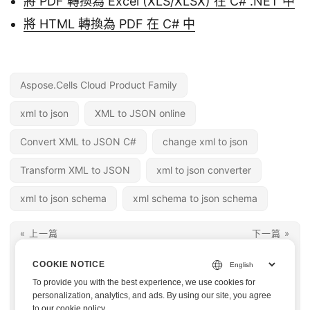
將 PDF 轉換為 Excel (XLS/XLSX) 在 C# .NET 中
將 HTML 轉換為 PDF 在 C# 中
Aspose.Cells Cloud Product Family
xml to json
XML to JSON online
Convert XML to JSON C#
change xml to json
Transform XML to JSON
xml to json converter
xml to json schema
xml schema to json schema
« 上一篇
下一篇 »
使用 C# .NET REST
將 XML 轉換為 CSV
COOKIE NOTICE
API 在線將 Word 轉換
的 C# – 快速且可靠的
To provide you with the best experience, we use cookies for
為 HTML |
XML 資料匯出
personalization, analytics, and ads. By using our site, you agree
to
our cookie policy
.