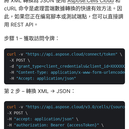
將 XML 轉換為 JSON 使用
Aspose.Cells Cloud
和
cURL 命令是處理雲端數據轉換的快速有效方法。因
此，如果您正在編寫腳本或測試端點，您可以直接調
用 REST API。
步驟 1 – 獲取訪問令牌：
curl
 -v 
"https://api.aspose.cloud/connect/token"
 \

 -X POST \

 -d 
"grant_type=client_credentials&client_id=XXXXXXX-
 -H 
"Content-Type: application/x-www-form-urlencoded"
 -H 
"Accept: application/json"
第 2 步 – 轉換 XML → JSON：
curl
 -v 
"https://api.aspose.cloud/v3.0/cells/{sourceF
-X POST \

-H 
"accept: application/json"
 \

-H 
"authorization: Bearer {accessToken}"
 \
