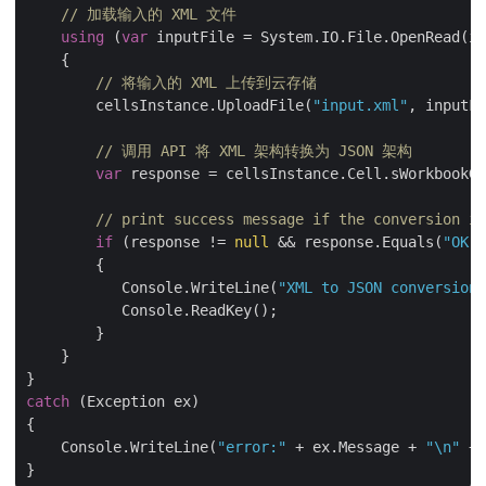
// 加载输入的 XML 文件
using
 (
var
 inputFile = System.IO.File.OpenRead(in
    {

// 将输入的 XML 上传到云存储
        cellsInstance.UploadFile(
"input.xml"
, inputFi
// 调用 API 将 XML 架构转换为 JSON 架构
var
 response = cellsInstance.Cell.sWorkbookGe
// print success message if the conversion is
if
 (response != 
null
 && response.Equals(
"OK"
)
        {

           Console.WriteLine(
"XML to JSON conversion 
           Console.ReadKey();

        }

    }

catch
 (Exception ex)

{

    Console.WriteLine(
"error:"
 + ex.Message + 
"\n"
 + 