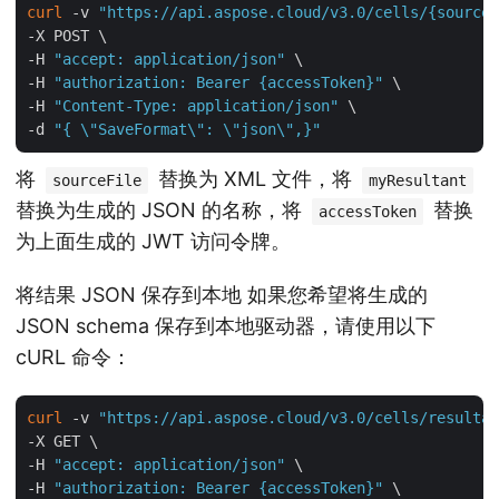
curl
 -v 
"https://api.aspose.cloud/v3.0/cells/{sourceF
-X POST \

-H 
"accept: application/json"
 \

-H 
"authorization: Bearer {accessToken}"
 \

-H 
"Content-Type: application/json"
 \

-d 
"{ \"SaveFormat\": \"json\",}"
将
替换为 XML 文件，将
sourceFile
myResultant
替换为生成的 JSON 的名称，将
替换
accessToken
为上面生成的 JWT 访问令牌。
将结果 JSON 保存到本地 如果您希望将生成的
JSON schema 保存到本地驱动器，请使用以下
cURL 命令：
curl
 -v 
"https://api.aspose.cloud/v3.0/cells/resultan
-X GET \

-H 
"accept: application/json"
 \

-H 
"authorization: Bearer {accessToken}"
 \
