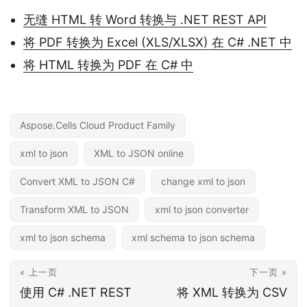
无缝 HTML 转 Word 转换与 .NET REST API
将 PDF 转换为 Excel (XLS/XLSX) 在 C# .NET 中
将 HTML 转换为 PDF 在 C# 中
Aspose.Cells Cloud Product Family
xml to json
XML to JSON online
Convert XML to JSON C#
change xml to json
Transform XML to JSON
xml to json converter
xml to json schema
xml schema to json schema
« 上一页
下一页 »
使用 C# .NET REST
将 XML 转换为 CSV