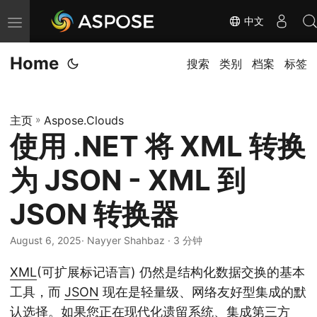
中文
切
换
Home
导
搜索
类别
档案
标签
航
主页
»
Aspose.Clouds
使用 .NET 将 XML 转换
为 JSON - XML 到
JSON 转换器
August 6, 2025
· Nayyer Shahbaz · 3 分钟
XML
(可扩展标记语言) 仍然是结构化数据交换的基本
工具，而
JSON
现在是轻量级、网络友好型集成的默
认选择。如果您正在现代化遗留系统、集成第三方