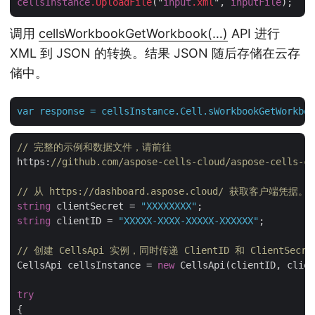
cellsInstance
.UploadFile
("
input
.xml
", 
inputFile
调用
cellsWorkbookGetWorkbook(…)
API 进行
XML 到 JSON 的转换。结果 JSON 随后存储在云存
储中。
var
response
=
cellsInstance.Cell.sWorkbookGetWorkboo
// 完整的示例和数据文件，请前往 
https:
//github.com/aspose-cells-cloud/aspose-cells-cl
// 从 https://dashboard.aspose.cloud/ 获取客户端凭据。
string
 clientSecret = 
"XXXXXXXX"
string
 clientID = 
"XXXXX-XXXX-XXXXX-XXXXXX"
;

// 创建 CellsApi 实例，同时传递 ClientID 和 ClientSecre
CellsApi cellsInstance = 
new
 CellsApi(clientID, clien
try
{
