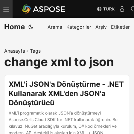
TÜRK
G
e
Home
z
Arama
Kategoriler
Arşiv
Etiketler
i
n
Anasayfa
»
Tags
m
change xml to json
e
y
i
XML'i JSON'a Dönüştürme - .NET
D
Kullanarak XML'den JSON'a
e
Dönüştürücü
ğ
i
XML’i programatik olarak JSON’a dönüştürmeyi
ş
Aspose.Cells Cloud SDK for .NET kullanarak öğrenin. Bu
kılavuz, NuGet aracılığıyla kurulum, C# kod örnekleri ve
t
modern, API destekli iş akışları için XML → JSON