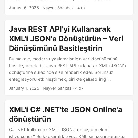
i
dönüşümünü otomatikleştirmek için cURL komutlarını
August 6, 2025
· Nayyer Shahbaz · 4 dk
r
kapsamaktadır.
Java REST API'yi Kullanarak
XML'i JSON'a Dönüştürün – Veri
Dönüşümünü Basitleştirin
Bu makale, modern uygulamalar için veri dönüşümünü
basitleştirerek, bir Java REST API kullanarak XML’i JSON’a
dönüştürme sürecinde size rehberlik eder. Sorunsuz
entegrasyonu etkinleştirmek, birlikte çalışabilirliği
geliştirmek ve iş akışlarınızı kolaylaştırmak için
January 1, 2025
· Nayyer Şahbaz · 4 dk
yapılandırılmış veri dönüşümünü nasıl verimli bir şekilde
yöneteceğinizi öğrenin.
XML'i C# .NET'te JSON Online'a
dönüştürün
C# .NET kullanarak XML’i JSON’a dönüştürmek mi
istiyorsunuz? Bu kapsamlı kılavuz, XML şemasını sorunsuz