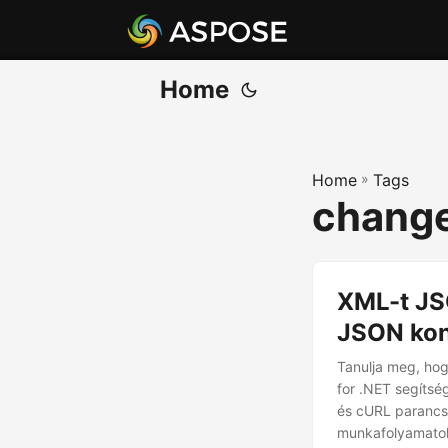
Home
Home
»
Tags
change
XML-t JS
JSON kon
Tanulja meg, ho
for .NET segítsé
és cURL parancs
munkafolyamato