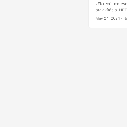
zökkenőmentesen
átalakítás a .NET
May 24, 2024
· N