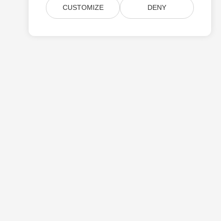
CUSTOMIZE
DENY
Árazás
Fizetett Támogatás
Ról Ről