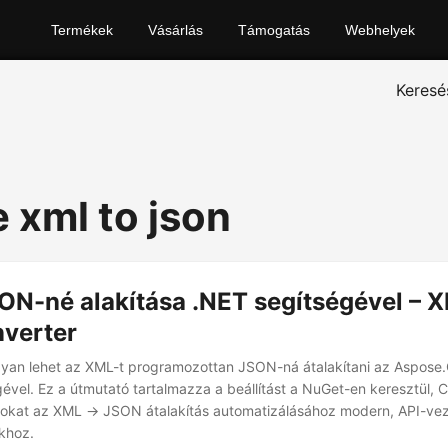
Termékek
Vásárlás
Támogatás
Webhelyek
Keresé
 xml to json
ON-né alakítása .NET segítségével – X
verter
gyan lehet az XML-t programozottan JSON-ná átalakítani az Aspose.
gével. Ez a útmutató tartalmazza a beállítást a NuGet-en keresztül,
okat az XML → JSON átalakítás automatizálásához modern, API-vez
khoz.