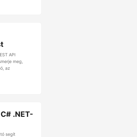
t
REST API
Ismerje meg,
ó, az
 C# .NET-
tó segít