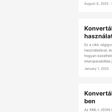
August 6, 2025
· 
Konvertá
használat
Ez a cikk végig
használatával, l
hogyan kezelheti
interoperabilitá
January 1, 2025
·
Konvertá
ben
Az XML-t JSON-ba