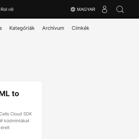
Ról ről
MAGYAR
s
Kategóriák
Archívum
Címkék
ML to
Cells Cloud SDK
 C# kódmintákat
érelt