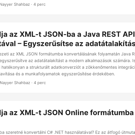
Nayyer Shahbaz · 4 perc
lja az XML-t JSON-ba a Java REST API
ával – Egyszerűsítse az adatátalakítás
vezeti az XML JSON formátumba konvertálásának folyamatán Java 
eegyszerűsítve az adatátalakítást a modern alkalmazások számára. 
 hatékonyan a strukturált adatkonverziót a zökkenőmentes integráci
s javítása és a munkafolyamatok egyszerűsítése érdekében.
 Nayyer Shahbaz · 4 perc
lja az XML-t JSON Online formátumba
 szeretné konvertálni C# .NET használatával? Ez az átfogó útmuta