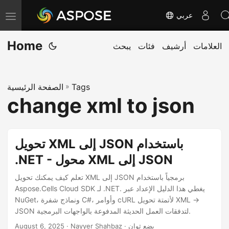
عربي
T
o
Home
العلامات
أرشيف
فئات
يبحث
g
g
l
Tags
»
الصفحة الرئيسية
e
change xml to json
n
a
v
تحويل XML إلى JSON باستخدام
i
.NET - محول XML إلى JSON
g
a
تعلم كيف يمكنك تحويل XML إلى JSON برمجياً باستخدام
Aspose.Cells Cloud SDK لـ .NET. يغطي هذا الدليل الإعداد عبر
t
NuGet، ونماذج شفرة C#، وأوامر cURL لأتمتة تحويل XML →
i
JSON لتدفقات العمل الحديثة المدفوعة بالواجهات البرمجية.
o
· Nayyer Shahbaz · بضع ثوان
August 6, 2025