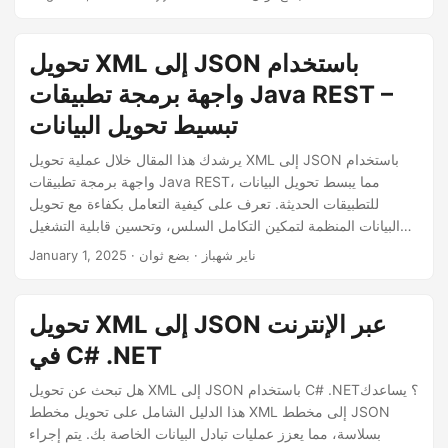
n
تحويل XML إلى JSON باستخدام
واجهة برمجة تطبيقات Java REST –
تبسيط تحويل البيانات
يرشدك هذا المقال خلال عملية تحويل XML إلى JSON باستخدام
واجهة برمجة تطبيقات Java REST، مما يبسط تحويل البيانات
للتطبيقات الحديثة. تعرف على كيفية التعامل بكفاءة مع تحويل
البيانات المنظمة لتمكين التكامل السلس، وتحسين قابلية التشغيل
البيني، وتبسيط سير العمل.
· ناير شهباز · بضع ثوان
January 1, 2025
تحويل XML إلى JSON عبر الإنترنت
في C# .NET
هل تبحث عن تحويل XML إلى JSON باستخدام C# .NET؟ يساعدك
هذا الدليل الشامل على تحويل مخطط XML إلى مخطط JSON
بسلاسة، مما يعزز عمليات تبادل البيانات الخاصة بك. يتم إجراء