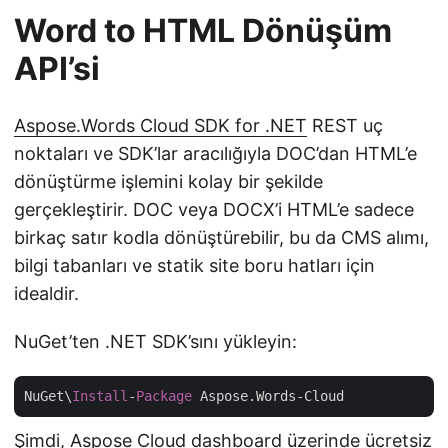
Word to HTML Dönüşüm
API’si
Aspose.Words Cloud SDK for .NET
REST uç
noktaları ve SDK’lar aracılığıyla DOC’dan HTML’e
dönüştürme işlemini kolay bir şekilde
gerçekleştirir. DOC veya DOCX’i HTML’e sadece
birkaç satır kodla dönüştürebilir, bu da CMS alımı,
bilgi tabanları ve statik site boru hatları için
idealdir.
NuGet’ten .NET SDK’sını yükleyin:
NuGet\
Install
-
Package
Şimdi,
Aspose Cloud dashboard
üzerinde ücretsiz