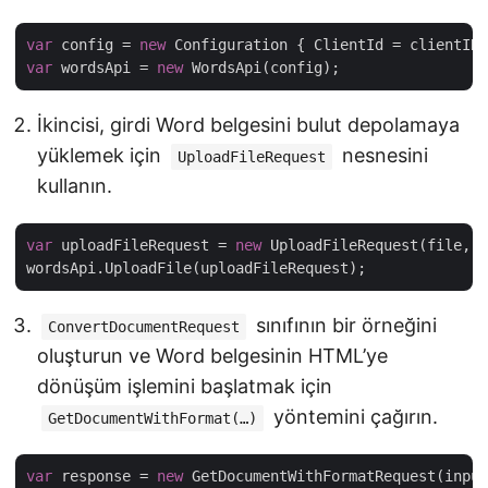
var
 config = 
new
var
 wordsApi = 
new
İkincisi, girdi Word belgesini bulut depolamaya
yüklemek için
nesnesini
UploadFileRequest
kullanın.
var
 uploadFileRequest = 
new
 UploadFileRequest(file, i
sınıfının bir örneğini
ConvertDocumentRequest
oluşturun ve Word belgesinin HTML’ye
dönüşüm işlemini başlatmak için
yöntemini çağırın.
GetDocumentWithFormat(…)
var
 response = 
new
 GetDocumentWithFormatRequest(input