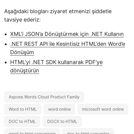
Aşağıdaki blogları ziyaret etmenizi şiddetle
tavsiye ederiz:
XML’i JSON’a Dönüştürmek için .NET Kullanın
.NET REST API ile Kesintisiz HTML’den Word’e
Dönüşüm
HTML’yi .NET SDK kullanarak PDF’ye
dönüştürün
Aspose.Words Cloud Product Family
Word to HTML
word online
microsoft word online
DOC to HTML
DOCX to HTML
word to html conversion
doc to html converter