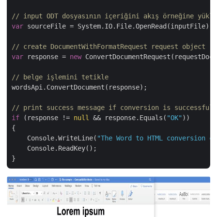
// input ODT dosyasının içeriğini akış örneğine yükle
var
 sourceFile = System.IO.File.OpenRead(inputFile);

// create DocumentWithFormatRequest request object
var
 response = 
new
 ConvertDocumentRequest(requestDocu
// belge işlemini tetikle
wordsApi.ConvertDocument(response);

// print success message if conversion is successful
if
 (response != 
null
 && response.Equals(
"OK"
))

{

    Console.WriteLine(
"The Word to HTML conversion co
    Console.ReadKey();
