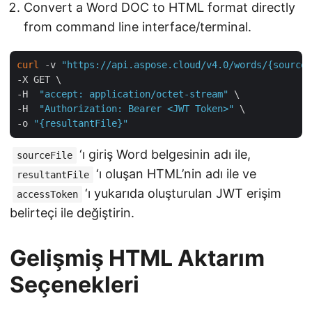
Convert a Word DOC to HTML format directly
from command line interface/terminal.
curl
 -v 
"https://api.aspose.cloud/v4.0/words/{sourceF
-X GET \

-H  
"accept: application/octet-stream"
 \

-H  
"Authorization: Bearer <JWT Token>"
 \

-o 
"{resultantFile}"
‘ı giriş Word belgesinin adı ile,
sourceFile
‘ı oluşan HTML’nin adı ile ve
resultantFile
‘ı yukarıda oluşturulan JWT erişim
accessToken
belirteçi ile değiştirin.
Gelişmiş HTML Aktarım
Seçenekleri