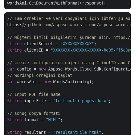
// Tam örnekler ve veri dosyaları için lütfen şu adre
https:
//github.com/aspose-words-cloud/aspose-words-cl
// Müşteri kimlik bilgilerini şuradan alın: https://d
string
 clientSecret = 
"XXXXXXXXXXXX"
string
 clientID = 
"XXXXXXX-XXXXXX-XXXXX-be35-ff5c3a6a
// create configuration object using ClinetID and Cli
var
 config = 
new
// WordsApi örneğini başlat
var
 wordsApi = 
new
 WordsApi(config);

// Input PDF file name
String
 inputFile = 
"test_multi_pages.docx"
;

// sonuç dosya formatı
String
 format = 
"HTML"
;

String
 resultant = 
"resultantFile.html"
;
