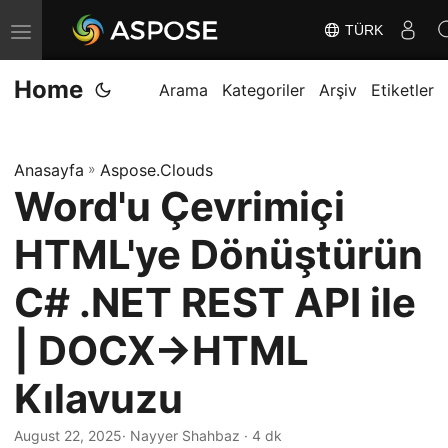
TÜRK
G
e
Home
z
Arama
Kategoriler
Arşiv
Etiketler
i
n
Anasayfa
»
Aspose.Clouds
m
Word'u Çevrimiçi
e
y
HTML'ye Dönüştürün
i
D
C# .NET REST API ile
e
| DOCX→HTML
ğ
i
Kılavuzu
ş
t
August 22, 2025
· Nayyer Shahbaz · 4 dk