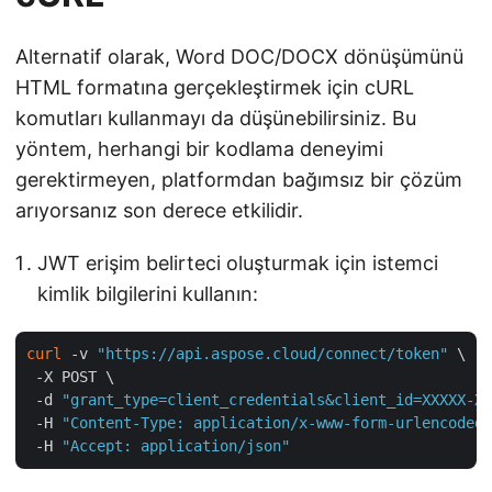
Alternatif olarak, Word DOC/DOCX dönüşümünü
HTML formatına gerçekleştirmek için cURL
komutları kullanmayı da düşünebilirsiniz. Bu
yöntem, herhangi bir kodlama deneyimi
gerektirmeyen, platformdan bağımsız bir çözüm
arıyorsanız son derece etkilidir.
JWT erişim belirteci oluşturmak için istemci
kimlik bilgilerini kullanın:
curl
 -v 
"https://api.aspose.cloud/connect/token"
 \

 -X POST \

 -d 
"grant_type=client_credentials&client_id=XXXXX-XX
 -H 
"Content-Type: application/x-www-form-urlencoded"
 -H 
"Accept: application/json"