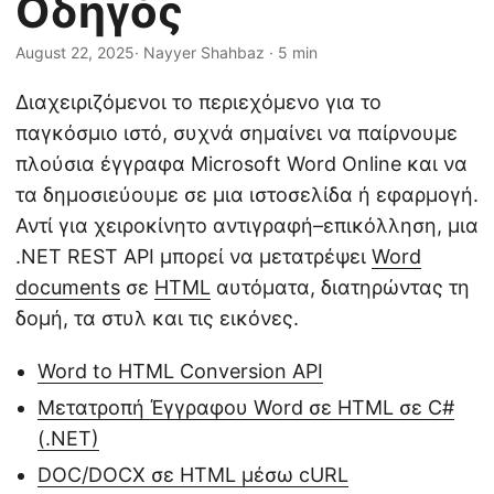
Οδηγός
η
ς
August 22, 2025
· Nayyer Shahbaz · 5 min
Διαχειριζόμενοι το περιεχόμενο για το
παγκόσμιο ιστό, συχνά σημαίνει να παίρνουμε
πλούσια έγγραφα Microsoft Word Online και να
τα δημοσιεύουμε σε μια ιστοσελίδα ή εφαρμογή.
Αντί για χειροκίνητο αντιγραφή–επικόλληση, μια
.NET REST API μπορεί να μετατρέψει
Word
documents
σε
HTML
αυτόματα, διατηρώντας τη
δομή, τα στυλ και τις εικόνες.
Word to HTML Conversion API
Μετατροπή Έγγραφου Word σε HTML σε C#
(.NET)
DOC/DOCX σε HTML μέσω cURL