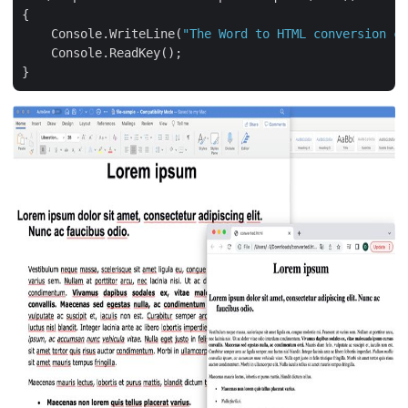
{

    Console.WriteLine(
"The Word to HTML conversion co
    Console.ReadKey();
