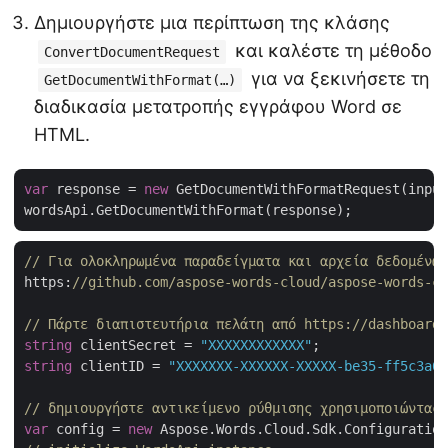
Δημιουργήστε μια περίπτωση της κλάσης
και καλέστε τη μέθοδο
ConvertDocumentRequest
για να ξεκινήσετε τη
GetDocumentWithFormat(…)
διαδικασία μετατροπής εγγράφου Word σε
HTML.
var
 response = 
new
 GetDocumentWithFormatRequest(input
// Για ολοκληρωμένα παραδείγματα και αρχεία δεδομένων
https:
//github.com/aspose-words-cloud/aspose-words-cl
// Πάρτε διαπιστευτήρια πελάτη από https://dashboard.
string
 clientSecret = 
"XXXXXXXXXXXX"
string
 clientID = 
"XXXXXXX-XXXXXX-XXXXX-be35-ff5c3a6a
// δημιουργήστε αντικείμενο ρύθμισης χρησιμοποιώντας 
var
 config = 
new