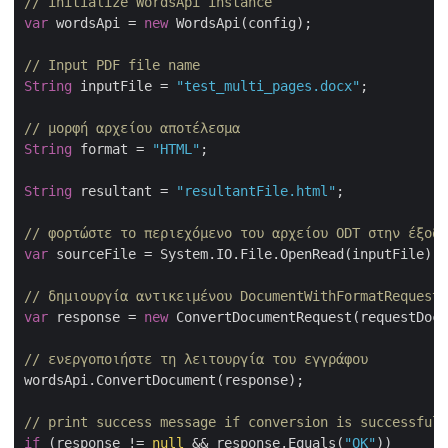
// initialize WordsApi instance
var
 wordsApi = 
new
 WordsApi(config);

// Input PDF file name
String
 inputFile = 
"test_multi_pages.docx"
;

// μορφή αρχείου αποτέλεσμα
String
 format = 
"HTML"
;

String
 resultant = 
"resultantFile.html"
;

// φορτώστε το περιεχόμενο του αρχείου ODT στην έξοδο
var
 sourceFile = System.IO.File.OpenRead(inputFile);

// δημιουργία αντικειμένου DocumentWithFormatRequest
var
 response = 
new
 ConvertDocumentRequest(requestDocu
// ενεργοποιήστε τη λειτουργία του εγγράφου
wordsApi.ConvertDocument(response);

// print success message if conversion is successful
if
 (response != 
null
 && response.Equals(
"OK"
))
