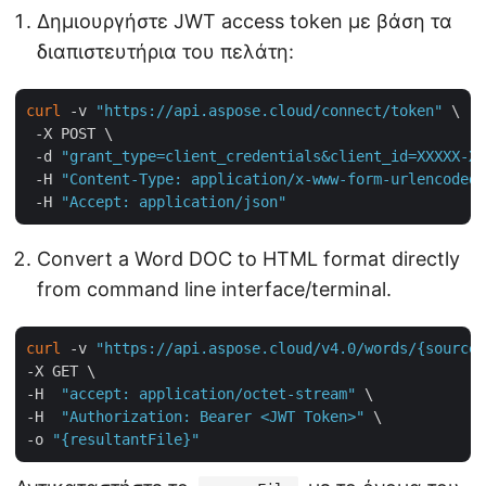
Δημιουργήστε JWT access token με βάση τα
διαπιστευτήρια του πελάτη:
curl
 -v 
"https://api.aspose.cloud/connect/token"
 \

 -X POST \

 -d 
"grant_type=client_credentials&client_id=XXXXX-XX
 -H 
"Content-Type: application/x-www-form-urlencoded"
 -H 
"Accept: application/json"
Convert a Word DOC to HTML format directly
from command line interface/terminal.
curl
 -v 
"https://api.aspose.cloud/v4.0/words/{sourceF
-X GET \

-H  
"accept: application/octet-stream"
 \

-H  
"Authorization: Bearer <JWT Token>"
 \

-o 
"{resultantFile}"