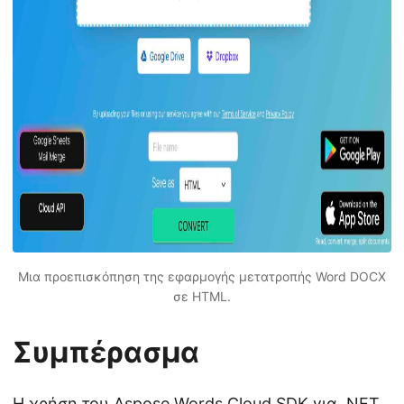
Μια προεπισκόπηση της εφαρμογής μετατροπής Word DOCX
σε HTML.
Συμπέρασμα
Η χρήση του Aspose.Words Cloud SDK για .NET