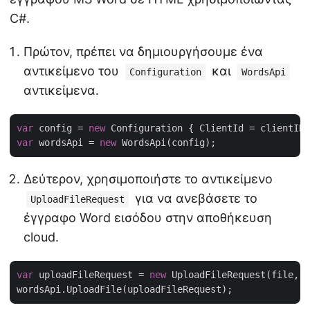
C#.
Πρώτον, πρέπει να δημιουργήσουμε ένα
αντικείμενο του
και
Configuration
WordsApi
αντικείμενα.
var
 config = 
new
var
 wordsApi = 
new
Δεύτερον, χρησιμοποιήστε το αντικείμενο
για να ανεβάσετε το
UploadFileRequest
έγγραφο Word εισόδου στην αποθήκευση
cloud.
var
 uploadFileRequest = 
new
 UploadFileRequest(file, i