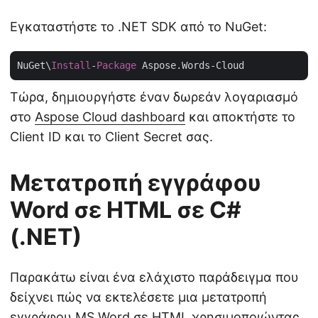
Εγκαταστήστε το .NET SDK από το NuGet:
NuGet\
Install
-
Package
Τώρα, δημιουργήστε έναν δωρεάν λογαριασμό
στο
Aspose Cloud dashboard
και αποκτήστε το
Client ID και το Client Secret σας.
Μετατροπή εγγράφου
Word σε HTML σε C#
(.NET)
Παρακάτω είναι ένα ελάχιστο παράδειγμα που
δείχνει πώς να εκτελέσετε μια μετατροπή
εγγράφου MS Word σε HTML χρησιμοποιώντας