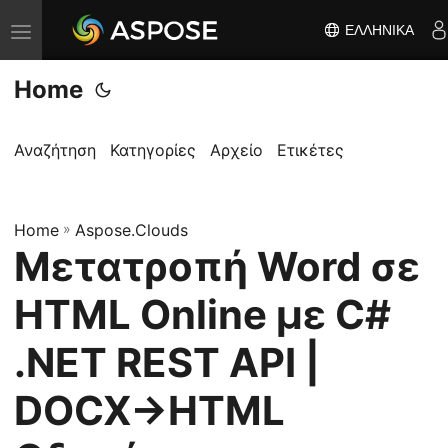
ΕΛΛΗΝΙΚΆ
Ε
ν
Home
α
λ
λ
Αναζήτηση
Κατηγορίες
Αρχείο
Ετικέτες
α
γ
Home
ή
»
Aspose.Clouds
Μετατροπή Word σε
π
λ
HTML Online με C#
ο
ή
.NET REST API |
γ
DOCX→HTML
η
σ