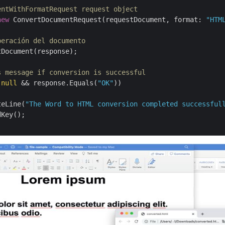
entWithFormatRequest request object
new
 ConvertDocumentRequest(requestDocument, format: 
"HTM
peración del documento
Document(response);

s message if conversion is successful
 
null
 && response.Equals(
"OK"
))

teLine(
"The Word to HTML conversion completed successful
Key();
