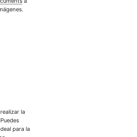
ocuments
a
imágenes.
ealizar la
 Puedes
eal para la