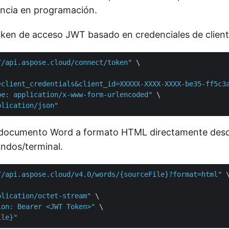
encia en programación.
ken de acceso JWT basado en credenciales de client
//api.aspose.cloud/connect/token"
 \

=client_credentials&client_id=XXXXX-XXXX-XXXX-be35-ff5c3
pe: application/x-www-form-urlencoded"
 \

plication/json"
 documento Word a formato HTML directamente desde
ndos/terminal.
//api.aspose.cloud/v4.0/words/{sourceFile}?format=html"
 \
plication/octet-stream"
 \

ion: Bearer <JWT Token>"
 \

ile}"