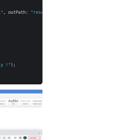
L"
, outPath: 
"resultantFile.html"
);

ly !"
);
