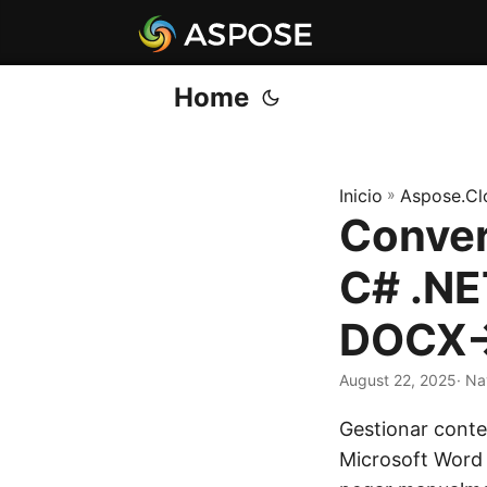
Home
Inicio
»
Aspose.Cl
Conver
C# .NE
DOCX
August 22, 2025
· Na
Gestionar conte
Microsoft Word O