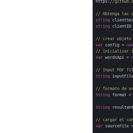
https:
//github.
// Obtenga las 
string
 clientSe
string
 clientID
// crear objeto
var
 config = 
ne
// inicializar 
var
 wordsApi = 
// Input PDF fi
String
 inputFil
// formato de a
String
 format =
String
 resultan
// cargar el co
var
 sourceFile =