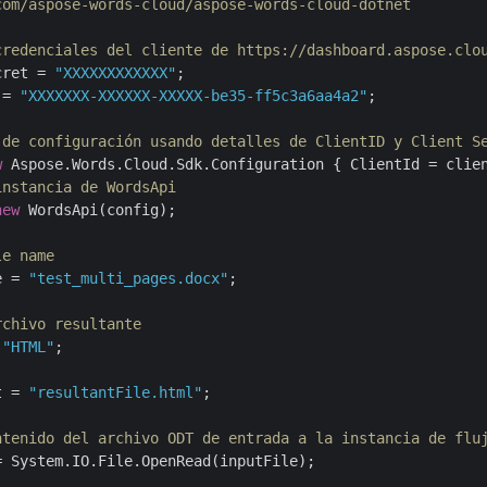
com/aspose-words-cloud/aspose-words-cloud-dotnet
credenciales del cliente de https://dashboard.aspose.clo
cret = 
"XXXXXXXXXXXX"
 = 
"XXXXXXX-XXXXXX-XXXXX-be35-ff5c3a6aa4a2"
;

 de configuración usando detalles de ClientID y Client S
w
instancia de WordsApi
new
 WordsApi(config);

le name
e = 
"test_multi_pages.docx"
;

rchivo resultante
 
"HTML"
;

t = 
"resultantFile.html"
;

ntenido del archivo ODT de entrada a la instancia de flu
 System.IO.File.OpenRead(inputFile);
