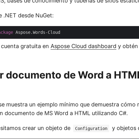
S, bases de conocimiento y tuberías de sitios estátic
de .NET desde NuGet:
ackage
 cuenta gratuita en
Aspose Cloud dashboard
y obtén 
ir documento de Word a HTM
se muestra un ejemplo mínimo que demuestra cómo r
un documento de MS Word a HTML utilizando C#.
sitamos crear un objeto de
y objetos
Configuration