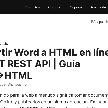
Productos
Comprar
Soporte
Acerca de
Búsqued
ouds
tir Word a HTML en lín
T REST API | Guía
→HTML
yyer Shahbaz · 5 min
nido para la web a menudo significa tomar document
nline y publicarlos en un sitio o aplicación. En lugar