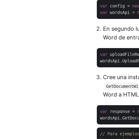
var
 config = 
ne
var
 wordsApi = 
En segundo lug
Word de entra
var
 uploadFileR
Cree una inst
GetDocumentWi
Word a HTML
var
 response = 
// Para ejemplo