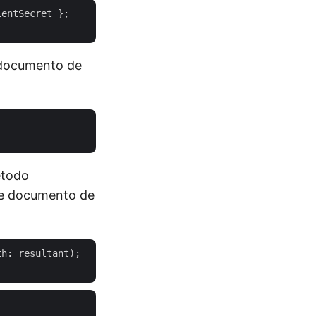
 documento de
étodo
 de documento de
h: resultant);
