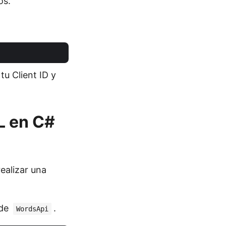
os.
tu Client ID y
L en C#
ealizar una
 de
.
WordsApi