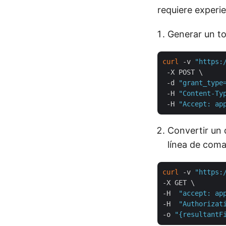
requiere experi
Generar un to
curl
 -v 
"https:
 -X POST \

 -d 
"grant_type
 -H 
"Content-Ty
 -H 
"Accept: ap
Convertir un
línea de coma
curl
 -v 
"https:
-X GET \

-H  
"accept: ap
-H  
"Authorizat
-o 
"{resultantF