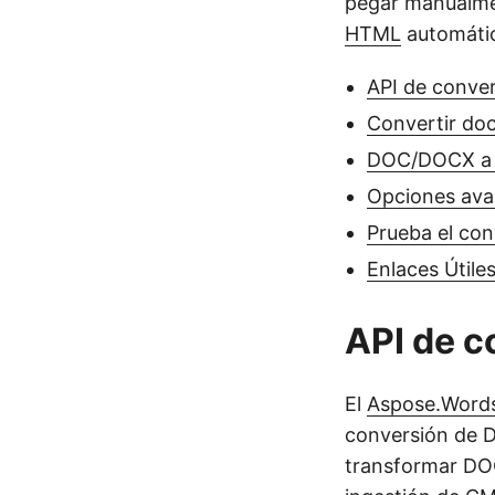
pegar manualme
HTML
automátic
API de conve
Convertir do
DOC/DOCX a 
Opciones ava
Prueba el con
Enlaces Útile
API de c
El
Aspose.Words
conversión de 
transformar DOC