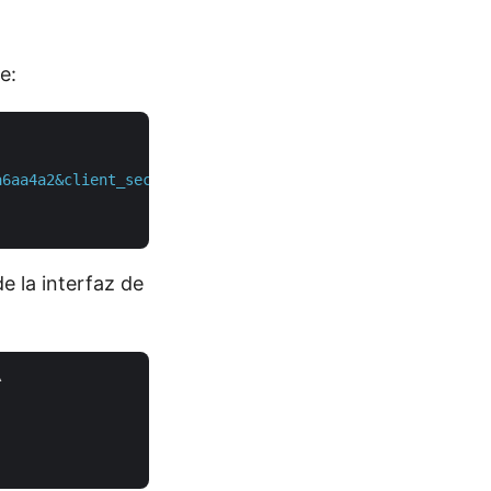
e:
a6aa4a2&client_secret=CLIENT_SECRET"
 \

 la interfaz de

