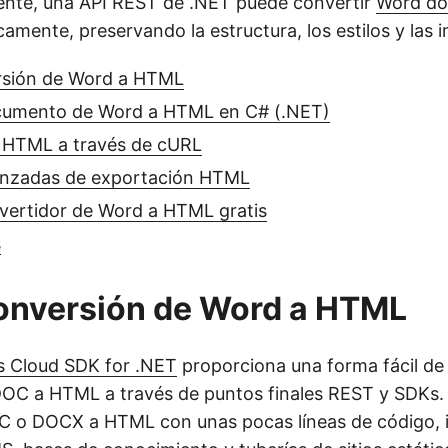
nte, una API REST de .NET puede convertir
Word d
amente, preservando la estructura, los estilos y las 
rsión de Word a HTML
cumento de Word a HTML en C# (.NET)
HTML a través de cURL
nzadas de exportación HTML
vertidor de Word a HTML gratis
s
onversión de Word a HTML
 Cloud SDK for .NET
proporciona una forma fácil de r
DOC a HTML a través de puntos finales REST y SDKs.
 o DOCX a HTML con unas pocas líneas de código, id