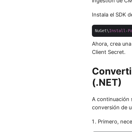
ingestión de CM
Instala el SDK 
NuGet\
Install
-
P
Ahora, crea una
Client Secret.
Convert
(.NET)
A continuación 
conversión de 
Primero, nece