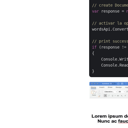
// create Docum
var
 response = 
// activar la o
wordsApi.Convert
// print succes
if
 (response !=
{

    Console.Wri
    Console.Read