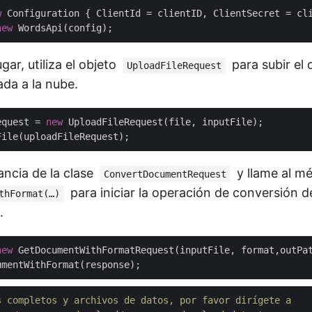
w
new
ar, utiliza el objeto
para subir el
UploadFileRequest
da a la nube.
equest = 
new
 UploadFileRequest(file, inputFile);

ancia de la clase
y llame al m
ConvertDocumentRequest
para iniciar la operación de conversión
thFormat(…)
.
new
 GetDocumentWithFormatRequest(inputFile, format,outPat
s completos y archivos de datos, por favor dirígete a 