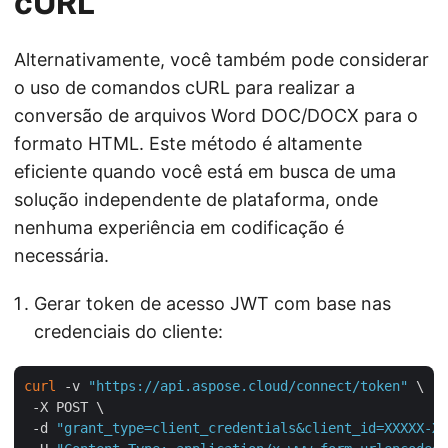
cURL
Alternativamente, você também pode considerar
o uso de comandos cURL para realizar a
conversão de arquivos Word DOC/DOCX para o
formato HTML. Este método é altamente
eficiente quando você está em busca de uma
solução independente de plataforma, onde
nenhuma experiência em codificação é
necessária.
Gerar token de acesso JWT com base nas
credenciais do cliente:
curl
 -v 
"https://api.aspose.cloud/connect/token"
 \

 -X POST \

 -d 
"grant_type=client_credentials&client_id=XXXXX-XX