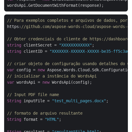
// Para exemplos completos e arquivos de dados, por f
https:
//github.com/aspose-words-cloud/aspose-words-cl
// Obter credenciais do cliente de https://dashboard.
string
 clientSecret = 
"XXXXXXXXXXXX"
string
 clientID = 
"XXXXXXX-XXXXXX-XXXXX-be35-ff5c3a6a
// criar objeto de configuração usando detalhes do Cl
var
 config = 
new
// inicializar a instância do WordsApi
var
 wordsApi = 
new
 WordsApi(config);

// Input PDF file name
String
 inputFile = 
"test_multi_pages.docx"
;

// formato de arquivo resultante
String
 format = 
"HTML"
;

String
 resultant = 
"resultantFile.html"
;
