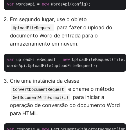
var
 wordsApi = 
new
Em segundo lugar, use o objeto
para fazer o upload do
UploadFileRequest
documento Word de entrada para o
armazenamento em nuvem.
var
 uploadFileRequest = 
new
 UploadFileRequest(file, i
Crie uma instância da classe
e chame o método
ConvertDocumentRequest
para iniciar a
GetDocumentWithFormat(…)
operação de conversão do documento Word
para HTML.
var
 response = 
new
 GetDocumentWithFormatRequest(input