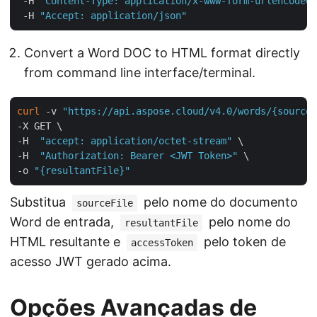
 -H 
"Content-Type: application/x-www-form-urlencoded"
 -H 
"Accept: application/json"
Convert a Word DOC to HTML format directly
from command line interface/terminal.
curl
 -v 
"https://api.aspose.cloud/v4.0/words/{sourceF
-X GET \

-H  
"accept: application/octet-stream"
 \

-H  
"Authorization: Bearer <JWT Token>"
 \

-o 
"{resultantFile}"
Substitua
pelo nome do documento
sourceFile
Word de entrada,
pelo nome do
resultantFile
HTML resultante e
pelo token de
accessToken
acesso JWT gerado acima.
Opções Avançadas de