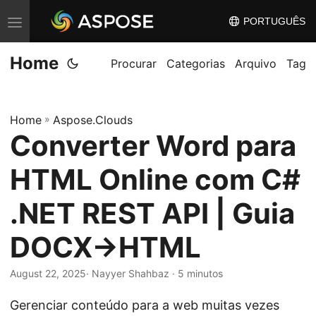
PORTUGUÊS
A
l
Home
t
Procurar
Categorias
Arquivo
Tag
e
r
Home
»
Aspose.Clouds
n
Converter Word para
a
r
HTML Online com C#
n
a
.NET REST API | Guia
v
DOCX→HTML
e
g
August 22, 2025
· Nayyer Shahbaz · 5 minutos
a
ç
Gerenciar conteúdo para a web muitas vezes