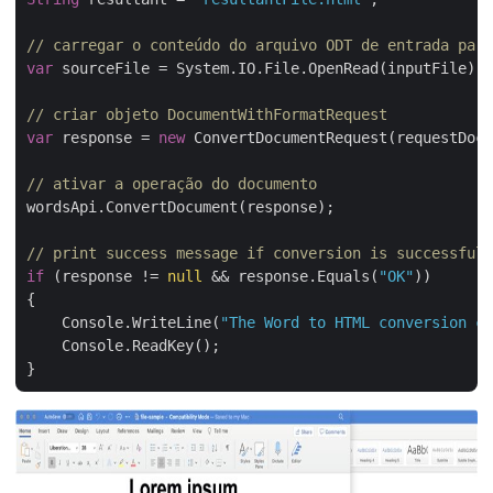
// carregar o conteúdo do arquivo ODT de entrada para
var
 sourceFile = System.IO.File.OpenRead(inputFile);

// criar objeto DocumentWithFormatRequest
var
 response = 
new
 ConvertDocumentRequest(requestDocu
// ativar a operação do documento
wordsApi.ConvertDocument(response);

// print success message if conversion is successful
if
 (response != 
null
 && response.Equals(
"OK"
))

{

    Console.WriteLine(
"The Word to HTML conversion co
    Console.ReadKey();
