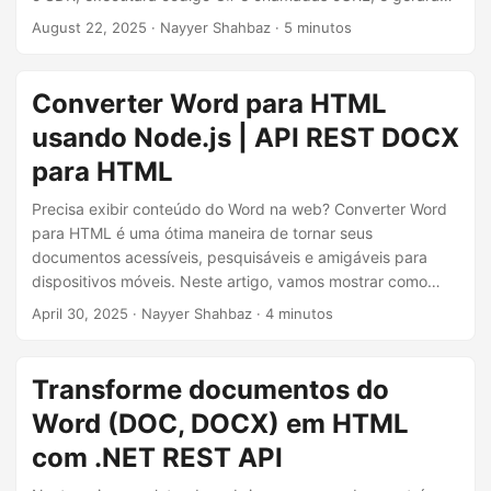
ã
páginas da web limpas e amigáveis para dispositivos
August 22, 2025
· Nayyer Shahbaz · 5 minutos
o
móveis a partir do conteúdo do Word Online.
Converter Word para HTML
usando Node.js | API REST DOCX
para HTML
Precisa exibir conteúdo do Word na web? Converter Word
para HTML é uma ótima maneira de tornar seus
documentos acessíveis, pesquisáveis e amigáveis para
dispositivos móveis. Neste artigo, vamos mostrar como
usar o Aspose.Words Cloud SDK para Node.js para
April 30, 2025
· Nayyer Shahbaz · 4 minutos
converter arquivos DOCX ou DOC em HTML limpo e
responsivo.
Transforme documentos do
Word (DOC, DOCX) em HTML
com .NET REST API