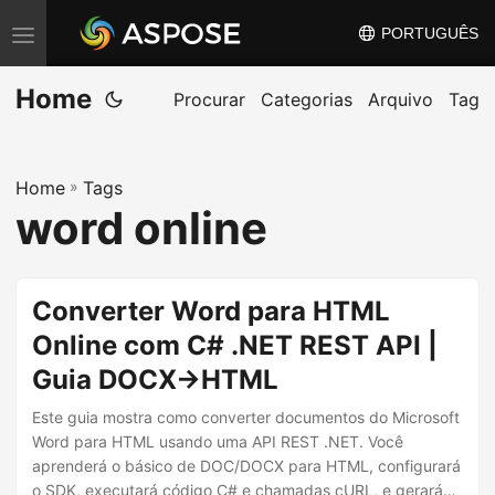
PORTUGUÊS
A
l
Home
t
Procurar
Categorias
Arquivo
Tag
e
r
Home
»
Tags
n
word online
a
r
n
Converter Word para HTML
a
Online com C# .NET REST API |
v
Guia DOCX→HTML
e
g
Este guia mostra como converter documentos do Microsoft
a
Word para HTML usando uma API REST .NET. Você
aprenderá o básico de DOC/DOCX para HTML, configurará
ç
o SDK, executará código C# e chamadas cURL, e gerará