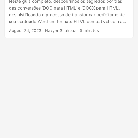
Neste guia completo, descobrimos os segredos por trás
das conversões ‘DOC para HTML’ e ‘DOCX para HTML’,
desmistificando o processo de transformar perfeitamente
seu conteúdo Word em formato HTML compatível com a
web. Quer você seja um profissional experiente ou
August 24, 2023
· Nayyer Shahbaz · 5 minutos
iniciante, nossa abordagem passo a passo irá guiá-lo
através das complexidades da ‘conversão de Word em
HTML online’.