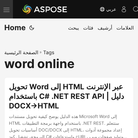
عربي
T
o
Home
العلامات
أرشيف
فئات
يبحث
g
g
l
Tags
»
الصفحة الرئيسية
e
word online
n
a
v
تحويل Word إلى HTML عبر الإنترنت
i
باستخدام C# .NET REST API | دليل
g
DOCX→HTML
a
t
هذه الدليل يوضح كيفية تحويل مستندات Microsoft Word إلى
i
HTML باستخدام واجهة برمجة التطبيقات .NET REST. ستتعلم
أساسيات تحويل DOC/DOCX إلى HTML، إعداد مجموعة أدوات
o
البرمجة، تشغيل كود C# واستدعاءات cURL، وتوليد صفحات ويب