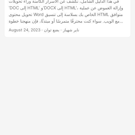
في هذا الدليل الشامل، نكشف عن الأسرار الكامنة وراء تحويلات
‘DOC إلى HTML’ و’DOCX إلى HTML’، وإزالة الغموض عن عملية
تحويل محتوى Word الخاص بك بسلاسة إلى تنسيق HTML متوافق
مع الويب. سواء كنت محترفًا متمرسًا أو مبتدئًا، فإن منهجنا خطوة
بخطوة سيرشدك خلال تعقيدات ‘تحويل Word إلى HTML عبر
· ناير شهباز · بضع ثوان
August 24, 2023
الإنترنت’.