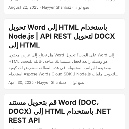
n
نظيفة وصديقة للمحمول من محتوى Word Online.
· Nayyer Shahbaz · بضع ثوان
August 22, 2025
تحويل Word إلى HTML باستخدام
Node.js | API REST لتحويل DOCX
إلى HTML
هل تحتاج إلى عرض محتوى Word على الويب؟ تحويل Word إلى
HTML هو وسيلة رائعة لجعل مستنداتك متاحة، قابلة للبحث،
وصديقة للهواتف المحمولة. في هذه المقالة، سنعرض لك كيفية
استخدام Aspose.Words Cloud SDK لـ Node.js لتحويل ملفات
DOCX أو DOC إلى HTML نظيف وقابل للاستجابة.
· Nayyer Shahbaz · بضع ثوان
April 30, 2025
قم بتحويل مستند Word (DOC،
DOCX) إلى HTML باستخدام .NET
REST API