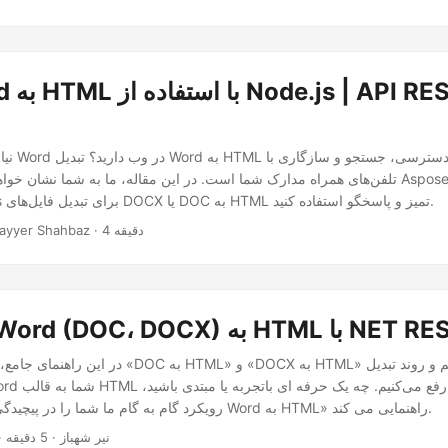
نیاز به نما
تلفن‌های همراه مدارک شما است. در این مقاله، ما به شما نشان خواهیم داد که چگونه 
SDK برای Node.js برای تبدیل فایل‌های DOCX یا DOC به HTML تمیز و پاسخگو استفاده کنید.
· Nayyer Shahbaz · 4 دقیقه
Word ) به HTML با NET REST API
در این راهنمای جامع، ما اسرار تبدیل‌های «DOC به HTML
رویکرد گام به گام ما شما را در پیچیدگی های «تبدیل آنلاین Word به HTML» راهنمایی می کند.
· نیر شهباز · 5 دقیقه