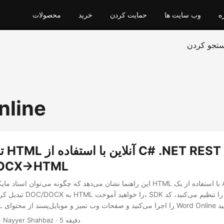
ه
وب سایت ها
حمایت کردن
خرید
محصولات
تجو کردن
nline
تبدی
راهنمای X→HTML
این راهنما نشان می‌دهد که چگونه می‌توان اسناد مایکروسافت ورد را به HTML با 
تبدیل کرد. شما اصول تبدیل X
· Nayyer Shahbaz · 5 دقیقه