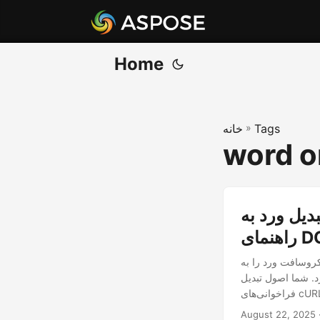
Home
Tags
»
خانه
word o
ل ورد به HTML آنلاین با استفاده از C# .NET REST API |
DOC
استفاده از یک API REST .NET
DOC/DOC به HTML را خواهید آموخت، SDK را تنظیم می‌کنید، کد C# و
August 22, 2025