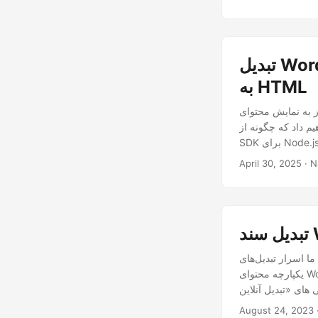
تبدیل Word به HTML با استفاده از Node.js | API REST DOCX
به HTML
یش محتوای Word در وب دارید؟ تبدیل Word به HTML یک راه عالی برای دسترسی، جستجو و سازگاری با
از Aspose.Words Cloud
April 30, 2025
» و «DOCX به HTML» را کشف می‌کنیم و روند تبدیل
یکپارچه محتوای Word شما به قالب HTML سازگار با وب را رفع می‌کنیم. چه یک حرفه ای باتجربه یا مبتدی باشید،
August 24, 2023