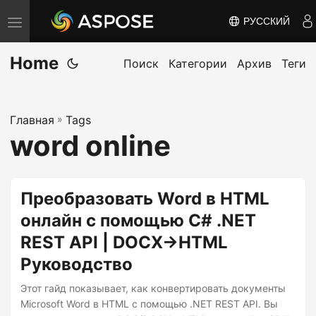
РУССКИЙ
П
е
Home
р
Поиск
Категории
Архив
Теги
е
к
Главная
»
Tags
л
word online
ю
ч
и
Преобразовать Word в HTML
т
онлайн с помощью C# .NET
ь
REST API | DOCX→HTML
н
а
Руководство
в
Этот гайд показывает, как конвертировать документы
и
Microsoft Word в HTML с помощью .NET REST API. Вы