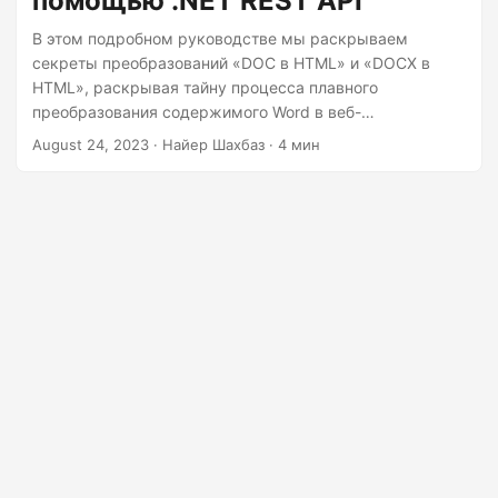
помощью .NET REST API
В этом подробном руководстве мы раскрываем
секреты преобразований «DOC в HTML» и «DOCX в
HTML», раскрывая тайну процесса плавного
преобразования содержимого Word в веб-
совместимый формат HTML. Независимо от того,
August 24, 2023
· Найер Шахбаз · 4 мин
являетесь ли вы опытным профессионалом или
новичком, наш пошаговый подход проведет вас через
тонкости «конвертирования Word в HTML онлайн».