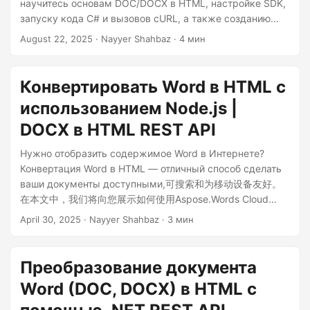
г
научитесь основам DOC/DOCX в HTML, настройке SDK,
запуску кода C# и вызовов cURL, а также созданию
а
чистых, адаптивных веб-страниц из контента Word
August 22, 2025
· Nayyer Shahbaz · 4 мин
ц
Online.
и
ю
Конвертировать Word в HTML с
использованием Node.js |
DOCX в HTML REST API
Нужно отобразить содержимое Word в Интернете?
Конвертация Word в HTML — отличный способ сделать
ваши документы доступными,可搜索和为移动设备友好。
在本文中，我们将向您展示如何使用Aspose.Words Cloud
SDK для Node.js, чтобы преобразовать файлы DOCX или
April 30, 2025
· Nayyer Shahbaz · 3 мин
DOC в чистый, адаптивный HTML.
Преобразование документа
Word (DOC, DOCX) в HTML с