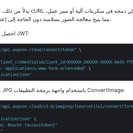
بدلاً من ذلك، فإن استخدام أوامر cURL 
مما يتيح معالجة الصور بسلاسة دون الحاجة إلى إعدادات برامج معقدة.
احصل على رمز وصول JWT:
//api.aspose.cloud/connect/token"
 \

client_credentials&client_id=XXXXXX-XXXXXX-XXXXX-be35-ff
e: application/x-www-form-urlencoded"
 \

lication/json"
تحويل PNG إلى JPG باستخدام واجهة برمجة التطبيقات ConvertImage:
//api.aspose.cloud/v3.0/imaging/{sourceFile}/convert?for
lication/json"
 \

on: Bearer {accessToken}"
t"