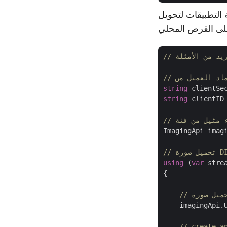
 تنسيق JPEG. الصورة الناتجة هي كائن تدفق
string
 clientSe
string
 clientID
ImagingApi imag
using
 (
var
 stre
{

    imagingApi.
// create a