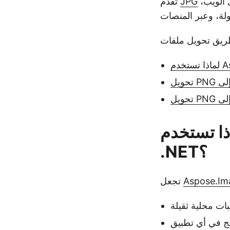
أحجام ملفات أصغر بفضل ضغطها الفعال، مما يجعلها مثالية للاستخدام على الويب،
JPG
تقدم
خدم Aspose.Imaging Cloud SDK لـ
.NET؟
Aspose.Im
تجعل