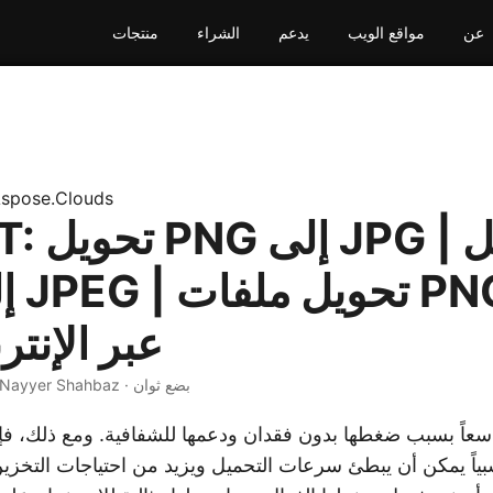
عن
مواقع الويب
يدعم
الشراء
منتجات
spose.Clouds
C# .NET:
JPG عبر الإنت
· Nayyer Shahbaz · بضع ثوان
سبياً يمكن أن يبطئ سرعات التحميل ويزيد من احتياجات التخزي