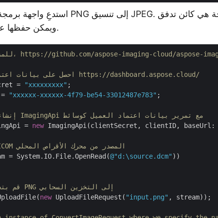
استدعِ واجهة برمجة التطبيقات لتحويل PNG إلى
ويمكن حفظها على القرص المحلي.
https://github.com/aspose-imaging-cloud/aspose-imaging-cloud-dot
// احصل على بيانات اعتماد العميل من https://dashboard.aspose.cloud/
cret = 
"xxxxxxxxx"
 = 
"xxxxxx-xxxxxx-4f79-be54-33012487e783"
;

// إنشاء مثيل من فئة ImagingApi مع تمرير بيانات اعتماد العميل كوسائط
ingApi = 
new
 ImagingApi(clientSecret, clientID, baseUrl:
// تحميل صورة DICOM المصدر من محرك الأقراص المحلي
am = System.IO.File.OpenRead(
@"d:\source.dcm"
))

// قم بتحميل صورة PNG إلى التخزين السحابي
UploadFile(
new
 UploadFileRequest(
"input.png"
, stream));

n instance of ConvertImageRequest where we specify the n