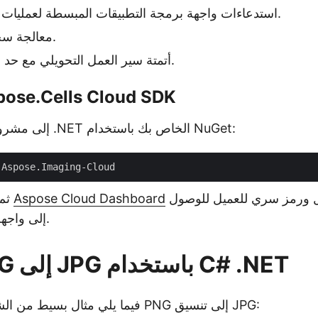
استدعاءات واجهة برمجة التطبيقات المبسطة لعمليات الصورة الشائعة.
معالجة سحابية عالية الأداء.
أتمتة سير العمل التحويلي مع حد أدنى من الترميز.
قم بتثبيت se.Cells Cloud SDK
أولاً، أضف SDK إلى مشروع .NET الخاص بك باستخدام NuGet:
لإنشاء معرف عميل ورمز سري للعميل للوصول
Aspose Cloud Dashboard
ثم، قم بالتسجيل في
إلى واجهة برمجة التطبيقات.
تحويل PNG إلى JPG باستخدام C# .NET
فيما يلي مثال بسيط من الشيفرة لتحويل ملف PNG إلى تنسيق JPG: