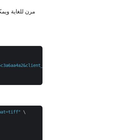
5c3a6aa4a2&client_secret=XXXXXXXXXXXXXXXXXXXXXXXX"
 \

mat=tiff"
 \
