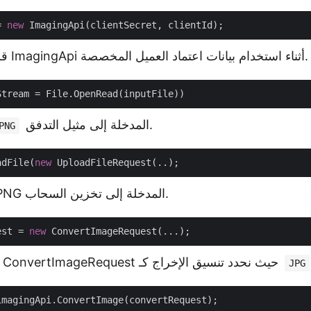
= 
new
قم بإنشاء نسخة من ImagingApi أثناء استخدام بيانات اعتماد العميل المخصصة.
المدخلة إلى مثيل التدفق.
PNG
adFile(
new
قم بتحميل صورة PNG المدخلة إلى تخزين السحاب.
est = 
new
إنشاء كائن من فئة ConvertImageRequest حيث نحدد تنسيق الإخراج كـ
JPG