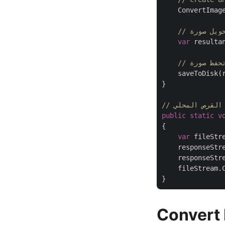
    ConvertImag
var
 resulta
    saveToDisk(
}

 القرص المحلي
public
static
v
{

var
 fileStr
    responseStr
    responseStre
    fileStream.C
Convert 