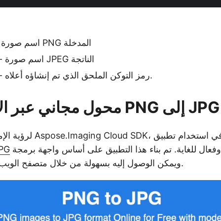
- اسم صورة PNG المدخلة
- اسم صورة JPEG الناتجة
- رمز التوكن الملحق الذي تم إنشاؤه أعلاه.
محول مجاني عبر الإنترنت من PNG إلى JPG
Aspose.Imaging، يمكنك التفكير في استخدام تطبيق
خفيف الوزن وفعال للغاية. تم بناء هذا التطبيق على أساس واجهة برمجة
محول PNG 
التطبيقات REST، ويمكن الوصول إليه بسهولة من خلال متصفح الويب.