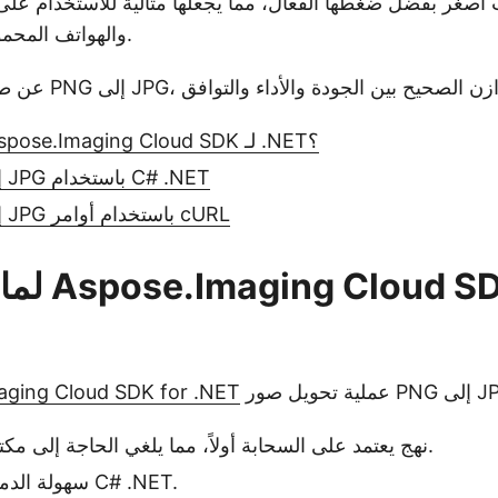
والهواتف المحمولة، وعبر المنصات.
لماذا تستخدم Aspose.Imaging Cloud SDK لـ .NET؟
تحويل PNG إلى JPG باستخدام C# .NET
تحويل PNG إلى JPG باستخدام أوامر cURL
لماذا تست
aging Cloud SDK for .NET
نهج يعتمد على السحابة أولاً، مما يلغي الحاجة إلى مكتبات محلية ثقيلة.
سهولة الدمج في أي تطبيق C# .NET.