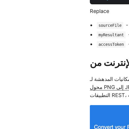
Replace
sourceFile
myResultant
accessToken
إلى JPG