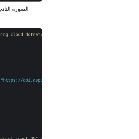
// للمزيد من الأمثلة، net/tree/master/Examples
 
"https://api.aspose.cloud"
);

ame of input PNG image and desired output format as JPG