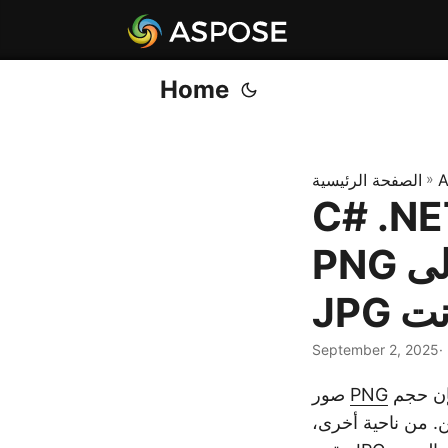
Home
A
»
الصفحة الرئيسية
 تحويل PNG إلى JPG | تحويل
PNG إلى JPEG | تحويل ملفات PNG إلى
رنت
September 2, 2025
تلقى تقديراً واسعاً بسبب ضغطها بدون فقدان ودعمها للشفافية. ومع ذلك، فإن حجم
PNG
صور
ن. من ناحية أخرى،