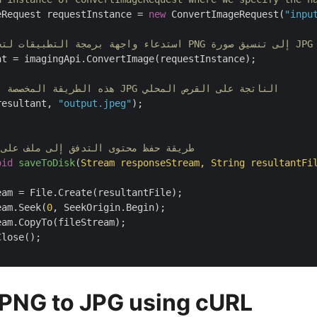
eRequest requestInstance = 
new
 ConvertImageRequest(
"inpu
// استدعاء واجهة برمجة التطبيقات لتحويل صورة PNG إلى تنسيق صورة JPG
nt = imagingApi.ConvertImage(requestInstance);

// هذه الطريقة المخصصة تحفظ صورة JPG الناتجة على القرص المحلي
resultant, 
"output.jpeg"
);

// طريقة حفظ محتوى التدفق إلى ملف على
oid
saveToDisk
(
Stream responseStream, String resultantFi
eam = File.Create(resultantFile);

eam.Seek(
0
, SeekOrigin.Begin);

am.CopyTo(fileStream);

lose();

PNG to JPG using cURL