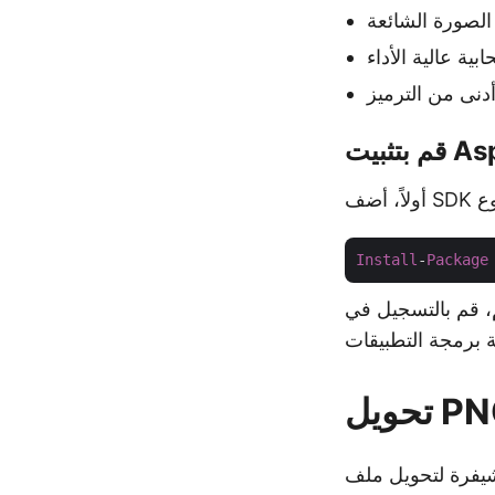
Aspo
Install
-
Package