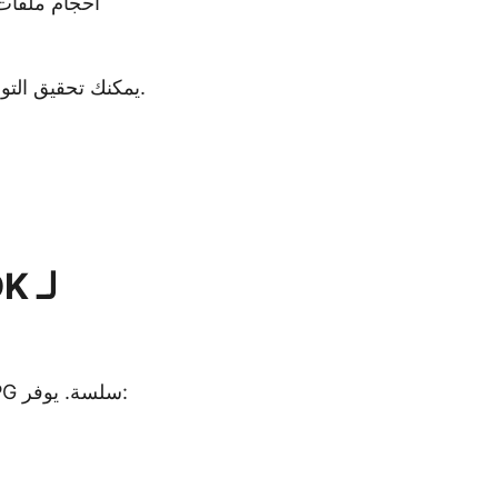
عن طريق تحويل ملفات PNG إلى JPG، يمكنك تحقيق التوازن الصحيح بين الجودة والأداء والتوافق.
عملية تحويل صور PNG إلى JPG سلسة. يوفر: