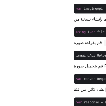
var
 imagingApi 
using
 (
var
قم بقراءة صورة
imagingApi.Uplo
var
 convertRequ
var