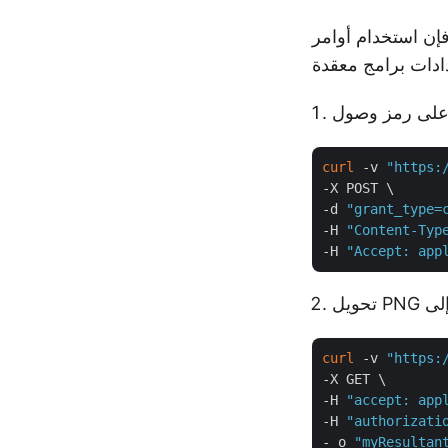
مرن للغاية ويمكن دمجه في سكربتات آلية أو سير عمل،
curl
 -v 
"https:
-X POST \

-d 
"grant_type=
-H 
"Content-Typ
-H 
"Accept: app
curl
 -v 
"https:
-X GET \

-H 
"accept: app
-H 
"authorizati
- o 
"myResultan