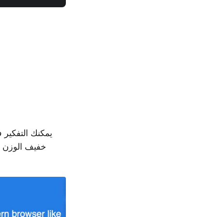
لرؤية الإمكانيات المدهشة لـ  Cloud SDK