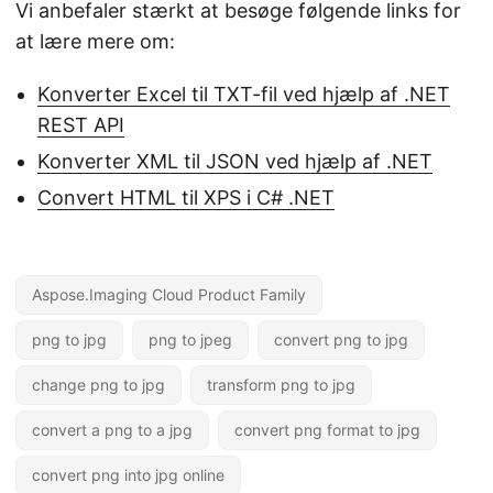
Vi anbefaler stærkt at besøge følgende links for
at lære mere om:
Konverter Excel til TXT-fil ved hjælp af .NET
REST API
Konverter XML til JSON ved hjælp af .NET
Convert HTML til XPS i C# .NET
Aspose.Imaging Cloud Product Family
png to jpg
png to jpeg
convert png to jpg
change png to jpg
transform png to jpg
convert a png to a jpg
convert png format to jpg
convert png into jpg online