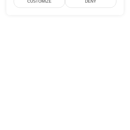
CUSTOMIZE
DENY
Hjem
Produkter
Nye Udgivelser
Prisfastsættelse
Dokumenter
Gratis Support