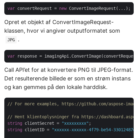
var
 convertRequest = 
new
Opret et objekt af ConvertImageRequest-
klassen, hvor vi angiver outputformatet som
.
JPG
var
Call API’et for at konvertere PNG til JPEG-format.
Det resulterende billede er som en strøm instans
og kan gemmes på den lokale harddisk.
// For more examples, https://github.com/aspose-imagi
// Hent klientoplysninger fra https://dashboard.aspos
string
 clientSecret = 
"xxxxxxxxx"
string
 clientID = 
"xxxxxx-xxxxxx-4f79-be54-33012487e7