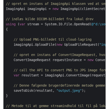
// opret en instans af ImagingApi klassen ved at send
ImagingApi imagingApi = 
new
 ImagingApi(clientSecret,
// indlæs kilde DICOM-billedet fra lokal drev
using
 (
var
 stream = System.IO.File.OpenRead(
@"d:\sour
{

// Upload PNG-billedet til cloud-lagring
    imagingApi.UploadFile(
new
 UploadFileRequest(
"inpu
// opret en instans af ConvertImageRequest, hvor 
    ConvertImageRequest requestInstance = 
new
 Convert
// call the API to convert PNG to JPG image forma
var
 resultant = imagingApi.ConvertImage(requestIn
// Denne følgende brugerdefinerede metode gemmer 
    saveToDisk(resultant, 
"output.jpeg"
);

}

// Metode til at gemme streamindhold til fil på lokal