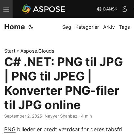
DANSK
S
k
Home
i
Søg
Kategorier
Arkiv
Tags
f
t
Start
»
Aspose.Clouds
n
C# .NET: PNG til JPG
a
v
| PNG til JPEG |
i
g
Konverter PNG-filer
a
til JPG online
t
i
September 2, 2025
· Nayyer Shahbaz · 4 min
o
n
PNG
billeder er bredt værdsat for deres tabsfri