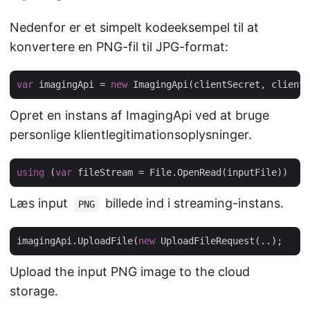
Nedenfor er et simpelt kodeeksempel til at
konvertere en PNG-fil til JPG-format:
var
 imagingApi = 
new
Opret en instans af ImagingApi ved at bruge
personlige klientlegitimationsoplysninger.
using
 (
var
Læs input
billede ind i streaming-instans.
PNG
imagingApi.UploadFile(
new
Upload the input PNG image to the cloud
storage.