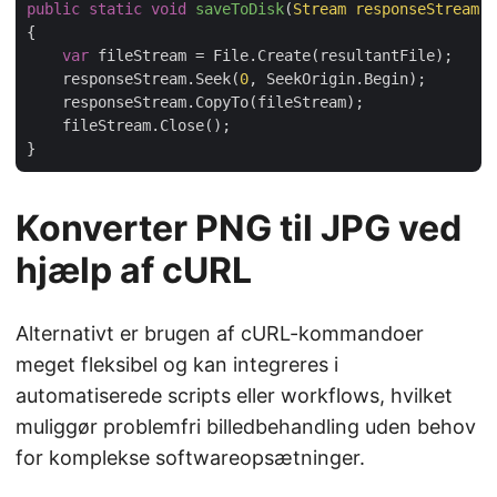
public
static
void
saveToDisk
(
Stream responseStream,
{

var
 fileStream = File.Create(resultantFile);

    responseStream.Seek(
0
, SeekOrigin.Begin);

    responseStream.CopyTo(fileStream);

    fileStream.Close();

Konverter PNG til JPG ved
hjælp af cURL
Alternativt er brugen af cURL-kommandoer
meget fleksibel og kan integreres i
automatiserede scripts eller workflows, hvilket
muliggør problemfri billedbehandling uden behov
for komplekse softwareopsætninger.