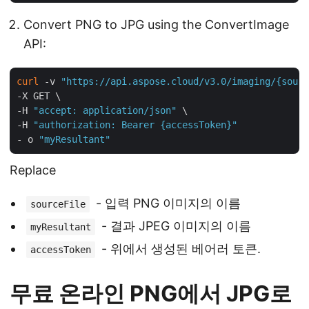
Convert PNG to JPG using the ConvertImage
API:
curl
 -v 
"https://api.aspose.cloud/v3.0/imaging/{sourc
-X GET \

-H 
"accept: application/json"
 \

-H 
"authorization: Bearer {accessToken}"
- o 
"myResultant"
Replace
- 입력 PNG 이미지의 이름
sourceFile
- 결과 JPEG 이미지의 이름
myResultant
- 위에서 생성된 베어러 토큰.
accessToken
무료 온라인 PNG에서 JPG로