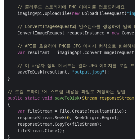
// 클라우드 스토리지에 PNG 이미지를 업로드하세요.
    imagingApi.UploadFile(
new
 UploadFileRequest(
"inpu
// ConvertImageRequest의 인스턴스를 생성하여 입
    ConvertImageRequest requestInstance = 
new
 Convert
// API를 호출하여 PNG를 JPG 이미지 형식으로 변환하세
var
 resultant = imagingApi.ConvertImage(requestIn
// 이 사용자 정의 메서드는 결과 JPG 이미지를 로컬 드
    saveToDisk(resultant, 
"output.jpeg"
);

}

// 로컬 드라이브에 스트림 내용을 파일로 저장하는 방법
public
static
void
saveToDisk
(
Stream responseStream,
{

var
 fileStream = File.Create(resultantFile);

    responseStream.Seek(
0
, SeekOrigin.Begin);

    responseStream.CopyTo(fileStream);

    fileStream.Close();
