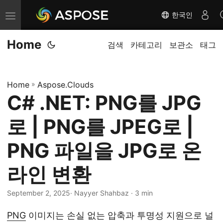
한국인
내
비
Home
게
검색
카테고리
보관소
태그
이
션
Home
»
Aspose.Clouds
전
C# .NET: PNG를 JPG
환
로 | PNG를 JPEG로 |
PNG 파일을 JPG로 온
라인 변환
September 2, 2025
· Nayyer Shahbaz · 3 min
PNG
이미지는 손실 없는 압축과 투명성 지원으로 널