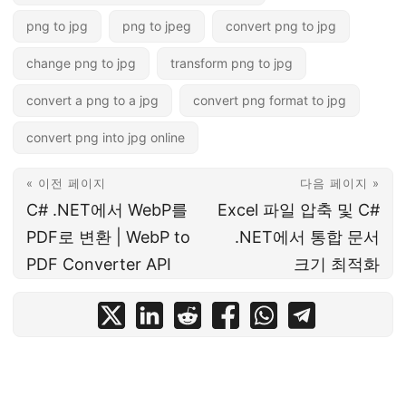
png to jpg
png to jpeg
convert png to jpg
change png to jpg
transform png to jpg
convert a png to a jpg
convert png format to jpg
convert png into jpg online
« 이전 페이지
다음 페이지 »
C# .NET에서 WebP를
Excel 파일 압축 및 C#
PDF로 변환 | WebP to
.NET에서 통합 문서
PDF Converter API
크기 최적화