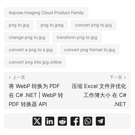
Aspose.Imaging Cloud Product Family
png to jpg
png to jpeg
convert png to jpg
change png to jpg
transform png to jpg
convert a png to a jpg
convert png format to jpg
convert png into jpg online
« 上一页
下一页 »
将 WebP 转换为 PDF
压缩 Excel 文件并优化
在 C# .NET | WebP 转
工作簿大小 在 C#
PDF 转换器 API
.NET