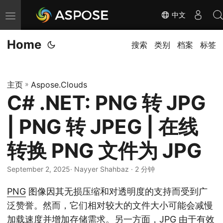
中文
切
换
Home
导
搜索
类别
档案
标签
航
主页
»
Aspose.Clouds
C# .NET: PNG 转 JPG
| PNG 转 JPEG | 在线
转换 PNG 文件为 JPG
September 2, 2025
· Nayyer Shahbaz · 2 分钟
PNG
图像因其无损压缩和对透明度的支持而受到广
泛赞誉。然而，它们相对较大的文件大小可能会减慢
加载速度并增加存储需求。另一方面，
JPG
由于有效