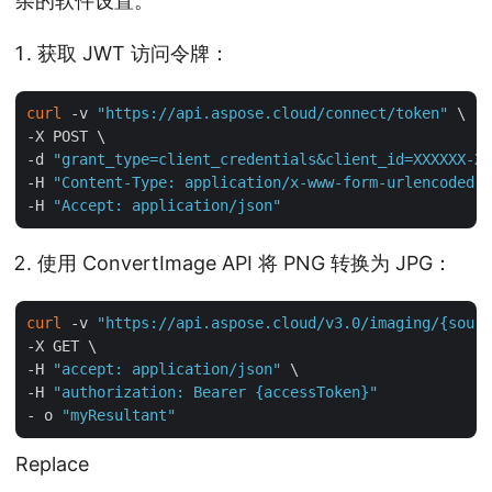
杂的软件设置。
获取 JWT 访问令牌：
curl
 -v 
"https://api.aspose.cloud/connect/token"
 \

-X POST \

-d 
"grant_type=client_credentials&client_id=XXXXXX-XX
-H 
"Content-Type: application/x-www-form-urlencoded"
 
-H 
"Accept: application/json"
使用 ConvertImage API 将 PNG 转换为 JPG：
curl
 -v 
"https://api.aspose.cloud/v3.0/imaging/{sourc
-X GET \

-H 
"accept: application/json"
 \

-H 
"authorization: Bearer {accessToken}"
- o 
"myResultant"
Replace