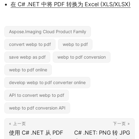
在 C# .NET 中将 PDF 转换为 Excel (XLS/XLSX)
Aspose.Imaging Cloud Product Family
convert webp to pdf
webp to pdf
save webp as pdf
webp to pdf conversion
webp to pdf online
develop webp to pdf converter online
API to convert webp to pdf
webp to pdf conversion API
« 上一页
下一页 »
使用 C# .NET 从 PDF
C# .NET: PNG 转 JPG