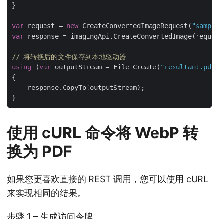
}

var
 request = 
new
 CreateConvertedImageRequest(
"sample
var
 response = imagingApi.CreateConvertedImage(reques
// 将转换后的文件保存到本地驱动器
using
 (
var
 outputStream = File.Create(
"resultant.pdf"
{

    response.CopyTo(outputStream);

使用 cURL 命令将 WebP 转
换为 PDF
如果您更喜欢直接的 REST 调用，您可以使用 cURL
来实现相同的结果。
步骤 1 – 生成访问令牌