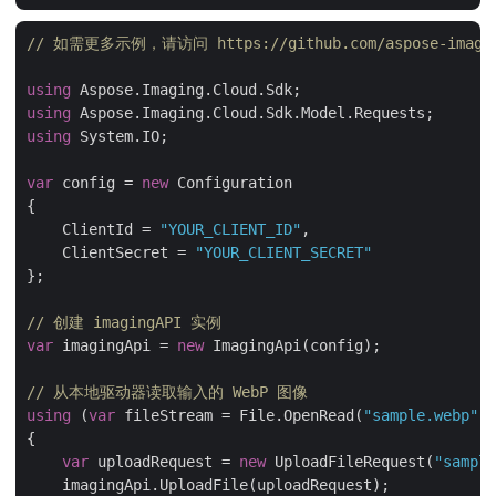
// 如需更多示例，请访问 https://github.com/aspose-imaging-
using
using
using
 System.IO;

var
 config = 
new
 Configuration

{

    ClientId = 
"YOUR_CLIENT_ID"
,

    ClientSecret = 
"YOUR_CLIENT_SECRET"
};

// 创建 imagingAPI 实例
var
 imagingApi = 
new
 ImagingApi(config);

// 从本地驱动器读取输入的 WebP 图像
using
 (
var
 fileStream = File.OpenRead(
"sample.webp"
))

{

var
 uploadRequest = 
new
 UploadFileRequest(
"sample
    imagingApi.UploadFile(uploadRequest);
