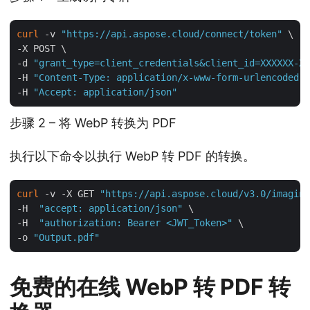
curl
 -v 
"https://api.aspose.cloud/connect/token"
 \

-X POST \

-d 
"grant_type=client_credentials&client_id=XXXXXX-XX
-H 
"Content-Type: application/x-www-form-urlencoded"
 
-H 
"Accept: application/json"
步骤 2 – 将 WebP 转换为 PDF
执行以下命令以执行 WebP 转 PDF 的转换。
curl
 -v -X GET 
"https://api.aspose.cloud/v3.0/imaging
-H  
"accept: application/json"
 \

-H  
"authorization: Bearer <JWT_Token>"
 \

-o 
"Output.pdf"
免费的在线 WebP 转 PDF 转