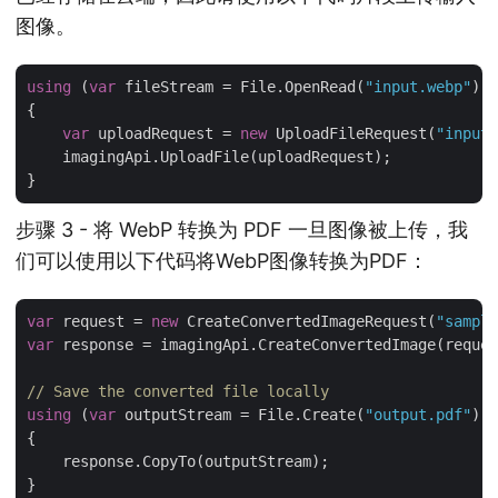
图像。
using
 (
var
 fileStream = File.OpenRead(
"input.webp"
))

{

var
 uploadRequest = 
new
 UploadFileRequest(
"input.
    imagingApi.UploadFile(uploadRequest);

步骤 3 - 将 WebP 转换为 PDF 一旦图像被上传，我
们可以使用以下代码将WebP图像转换为PDF：
var
 request = 
new
 CreateConvertedImageRequest(
"sample
var
 response = imagingApi.CreateConvertedImage(reques
// Save the converted file locally
using
 (
var
 outputStream = File.Create(
"output.pdf"
))

{

    response.CopyTo(outputStream);
