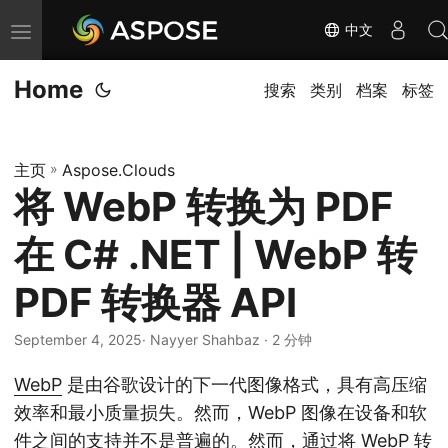
中文
切
换
Home
导
搜索
类别
档案
标签
航
主页
»
Aspose.Clouds
将 WebP 转换为 PDF
在 C# .NET | WebP 转
PDF 转换器 API
September 4, 2025
· Nayyer Shahbaz · 2 分钟
WebP
是由谷歌设计的下一代图像格式，具有高压缩
效率和最小质量损失。然而，WebP 图像在设备和软
件之间的支持并不是普遍的。然而，通过将 WebP 转