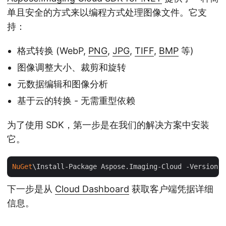
单且安全的方式来以编程方式处理图像文件。它支
持：
格式转换 (WebP,
PNG
,
JPG
,
TIFF
,
BMP
等)
图像调整大小、裁剪和旋转
元数据编辑和图像分析
基于云的转换 - 无需重型依赖
为了使用 SDK，第一步是在我们的解决方案中安装
它。
NuGet
\Install-Package Aspose.Imaging-Cloud -Version 
2
下一步是从
Cloud Dashboard
获取客户端凭据详细
信息。