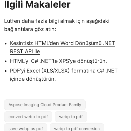
İlgili Makaleler
Lütfen daha fazla bilgi almak için aşağıdaki
bağlantılara göz atın:
Kesintisiz HTML’den Word Dönüşümü .NET
REST API ile
HTML’yi C# .NET’te XPS’ye dönüştürün.
PDF’yi Excel (XLS/XLSX) formatına C# .NET
içinde dönüştürün.
Aspose.Imaging Cloud Product Family
convert webp to pdf
webp to pdf
save webp as pdf
webp to pdf conversion