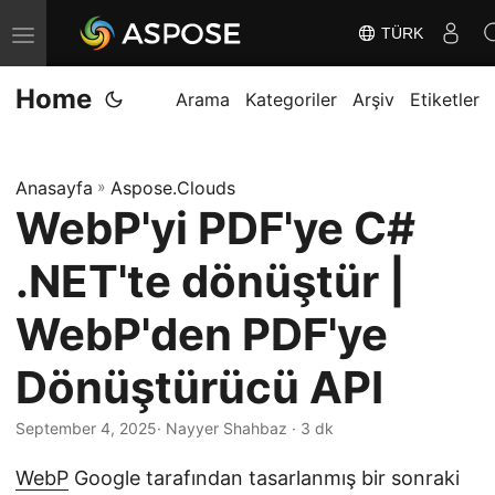
TÜRK
G
e
Home
z
Arama
Kategoriler
Arşiv
Etiketler
i
n
Anasayfa
»
Aspose.Clouds
m
WebP'yi PDF'ye C#
e
y
.NET'te dönüştür |
i
D
WebP'den PDF'ye
e
Dönüştürücü API
ğ
i
September 4, 2025
· Nayyer Shahbaz · 3 dk
ş
t
WebP
Google tarafından tasarlanmış bir sonraki