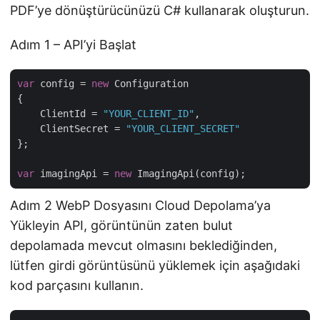
PDF’ye dönüştürücünüzü C# kullanarak oluşturun.
Adım 1 – API’yi Başlat
var
 config = 
new
 Configuration

{

    ClientId = 
"YOUR_CLIENT_ID"
,

    ClientSecret = 
"YOUR_CLIENT_SECRET"
};

var
 imagingApi = 
new
Adım 2 WebP Dosyasını Cloud Depolama’ya
Yükleyin API, görüntünün zaten bulut
depolamada mevcut olmasını beklediğinden,
lütfen girdi görüntüsünü yüklemek için aşağıdaki
kod parçasını kullanın.