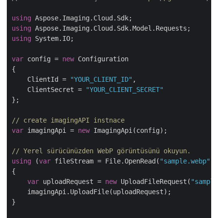
using
using
using
 System.IO;

var
 config = 
new
 Configuration

{

    ClientId = 
"YOUR_CLIENT_ID"
,

    ClientSecret = 
"YOUR_CLIENT_SECRET"
};

// create imagingAPI instnace
var
 imagingApi = 
new
 ImagingApi(config);

// Yerel sürücünüzden WebP görüntüsünü okuyun.
using
 (
var
 fileStream = File.OpenRead(
"sample.webp"
))

{

var
 uploadRequest = 
new
 UploadFileRequest(
"sample
    imagingApi.UploadFile(uploadRequest);

}
