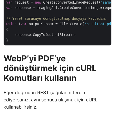
var
 request = 
new
 CreateConvertedImageRequest(
"sample
var
 response = imagingApi.CreateConvertedImage(reques
// Yerel sürücüye dönüştürülmüş dosyayı kaydedin.
using
 (
var
 outputStream = File.Create(
"resultant.pdf"
{

    response.CopyTo(outputStream);

WebP’yi PDF’ye
dönüştürmek için cURL
Komutları kullanın
Eğer doğrudan REST çağrılarını tercih
ediyorsanız, aynı sonuca ulaşmak için cURL
kullanabilirsiniz.