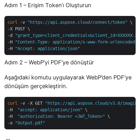
Adım 1 – Erişim Token’ı Oluşturun
curl
 -v 
"https://api.aspose.cloud/connect/token"
 \

-X POST \

-d 
"grant_type=client_credentials&client_id=XXXXXX-XX
-H 
"Content-Type: application/x-www-form-urlencoded"
 
-H 
"Accept: application/json"
Adım 2 – WebP’yi PDF’ye dönüştür
Aşağıdaki komutu uygulayarak WebP’den PDF’ye
dönüşüm gerçekleştirin.
curl
 -v -X GET 
"https://api.aspose.cloud/v3.0/imaging
-H  
"accept: application/json"
 \

-H  
"authorization: Bearer <JWT_Token>"
 \

-o 
"Output.pdf"