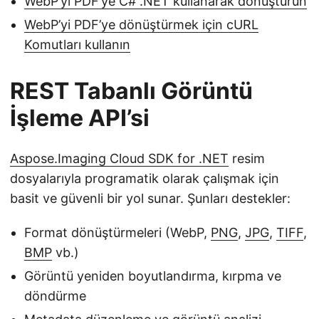
WebP’yi PDF’ye C# .NET kullanarak dönüştürün
WebP’yi PDF’ye dönüştürmek için cURL
Komutları kullanın
REST Tabanlı Görüntü
İşleme API’si
Aspose.Imaging Cloud SDK for .NET
resim
dosyalarıyla programatik olarak çalışmak için
basit ve güvenli bir yol sunar. Şunları destekler:
Format dönüştürmeleri (WebP,
PNG
,
JPG
,
TIFF
,
BMP
vb.)
Görüntü yeniden boyutlandırma, kırpma ve
döndürme