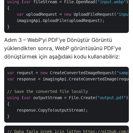
using
 (
var
 fileStream = File.OpenRead(
"input.webp"
))

{

var
 uploadRequest = 
new
 UploadFileRequest(
"input.
    imagingApi.UploadFile(uploadRequest);

Adım 3 – WebP’yi PDF’ye Dönüştür Görüntü
yüklendikten sonra, WebP görüntüsünü PDF’ye
dönüştürmek için aşağıdaki kodu kullanabiliriz:
var
 request = 
new
 CreateConvertedImageRequest(
"sample
var
 response = imagingApi.CreateConvertedImage(reques
// Save the converted file locally
using
 (
var
 outputStream = File.Create(
"output.pdf"
))

{

    response.CopyTo(outputStream);

// Daha fazla örnek için lütfen https://github.com/as