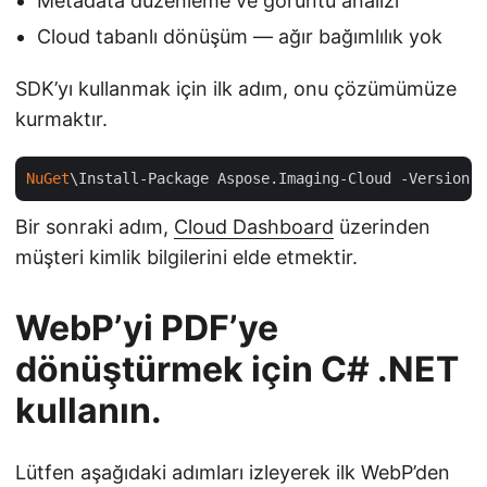
Metadata düzenleme ve görüntü analizi
Cloud tabanlı dönüşüm — ağır bağımlılık yok
SDK’yı kullanmak için ilk adım, onu çözümümüze
kurmaktır.
NuGet
\Install-Package Aspose.Imaging-Cloud -Version 
2
Bir sonraki adım,
Cloud Dashboard
üzerinden
müşteri kimlik bilgilerini elde etmektir.
WebP’yi PDF’ye
dönüştürmek için C# .NET
kullanın.
Lütfen aşağıdaki adımları izleyerek ilk WebP’den