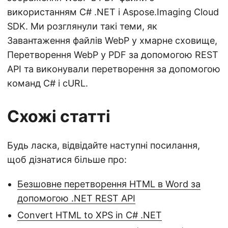
використанням C# .NET і Aspose.Imaging Cloud
SDK. Ми розглянули такі теми, як
Завантаження файлів WebP у хмарне сховище,
Перетворення WebP у PDF за допомогою REST
API та виконували перетворення за допомогою
команд C# і cURL.
Схожі статті
Будь ласка, відвідайте наступні посилання,
щоб дізнатися більше про:
Безшовне перетворення HTML в Word за
допомогою .NET REST API
Convert HTML to XPS in C# .NET