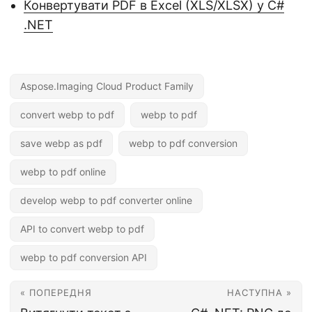
Конвертувати PDF в Excel (XLS/XLSX) у C#
.NET
Aspose.Imaging Cloud Product Family
convert webp to pdf
webp to pdf
save webp as pdf
webp to pdf conversion
webp to pdf online
develop webp to pdf converter online
API to convert webp to pdf
webp to pdf conversion API
« ПОПЕРЕДНЯ
НАСТУПНА »