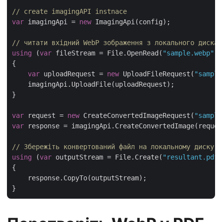
// create imagingAPI instnace
var
 imagingApi = 
new
 ImagingApi(config);

// читати вхідний WebP зображення з локального диска
using
 (
var
 fileStream = File.OpenRead(
"sample.webp"
))

{

var
 uploadRequest = 
new
 UploadFileRequest(
"sample
    imagingApi.UploadFile(uploadRequest);

}

var
 request = 
new
 CreateConvertedImageRequest(
"sample
var
 response = imagingApi.CreateConvertedImage(reques
// Збережіть конвертований файл на локальному диску
using
 (
var
 outputStream = File.Create(
"resultant.pdf"
{

    response.CopyTo(outputStream);
