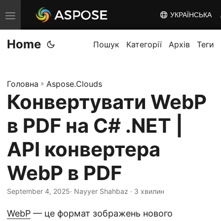
УКРАЇНСЬКА
T
o
Home
g
Пошук
Категорії
Архів
Теги
g
l
Головна
»
Aspose.Clouds
e
Конвертувати WebP
n
a
в PDF на C# .NET |
v
i
API конвертера
g
WebP в PDF
a
t
September 4, 2025
· Nayyer Shahbaz · 3 хвилин
i
o
WebP
— це формат зображень нового