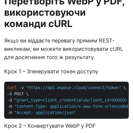
Перетворіть WebP у PDF,
використовуючи
команди cURL
Якщо ви віддаєте перевагу прямим REST-
викликам, ви можете використовувати cURL
для досягнення того ж результату.
Крок 1 – Згенерувати токен доступу
curl
 -v 
"https://api.aspose.cloud/connect/token"
 \

-X POST \

-d 
"grant_type=client_credentials&client_id=XXXXXX-XX
-H 
"Content-Type: application/x-www-form-urlencoded"
 
-H 
"Accept: application/json"
Крок 2 – Конвертувати WebP у PDF