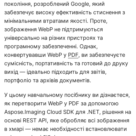
n
покоління, розроблений Google, який
забезпечує високу ефективність стиснення з
мінімальними втратами якості. Проте,
зображення WebP не підтримуються
універсально на різних пристроях та
програмному забезпеченні. Однак,
конвертувавши WebP у
PDF
, ви забезпечуєте
сумісність, портативність та готовий до друку
вихід — ідеально підходить для звітів,
портфоліо та архівів документів.
У цьому навчальному посібнику ви дізнаєтеся,
як перетворити WebP у PDF за допомогою
Aspose.Imaging Cloud SDK для .NET, рішення на
основі REST API, яке обробляє всі зображення
в хмарі — немає необхідності встановлювати