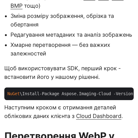
BMP
тощо)
Зміна розміру зображення, обрізка та
обертання
Редагування метаданих та аналіз зображень
Хмарне перетворення — без важких
залежностей
Щоб використовувати SDK, перший крок -
встановити його у нашому рішенні.
NuGet
\Install-Package Aspose.Imaging-Cloud -Version 
2
Наступним кроком є отримання деталей
облікових даних клієнта з
Cloud Dashboard
.
Перетворення WebP у