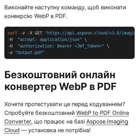
Виконайте наступну команду, щоб виконати
конверсію WebP в PDF.
curl
 -v -X GET 
"https://api.aspose.cloud/v3.0/imaging
-H  
"accept: application/json"
 \

-H  
"authorization: Bearer <JWT_Token>"
 \

-o 
"Output.pdf"
Безкоштовний онлайн
конвертер WebP в PDF
Хочете протестувати це перед кодуванням?
Спробуйте безкоштовний
WebP to PDF Online
Converter
, що працює на базі
Aspose.Imaging
Cloud
— установка не потрібна!