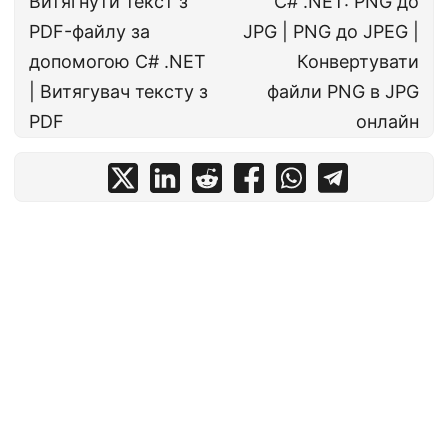
Витягнути текст з
C# .NET: PNG до
PDF-файлу за
JPG | PNG до JPEG |
допомогою C# .NET
Конвертувати
| Витягувач тексту з
файли PNG в JPG
PDF
онлайн