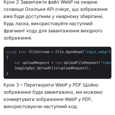
Крок 2 Завантажте файл WebP на хмарне
сховище Оскільки API очікує, що зображення
вже буде доступним у хмарному зберіганні,
будь ласка, використовуйте наступний
фрагмент коду для завантаження вихідного
зображення.
using
 (
var
 fileStream = File.OpenRead(
"input.webp"
))

{

var
 uploadRequest = 
new
 UploadFileRequest(
"input.
    imagingApi.UploadFile(uploadRequest);

Крок 3 – Перетворити WebP у PDF Щойно
зображення буде завантажено, ми можемо
конвертувати зображення WebP у PDF,
використовуючи наступний код: