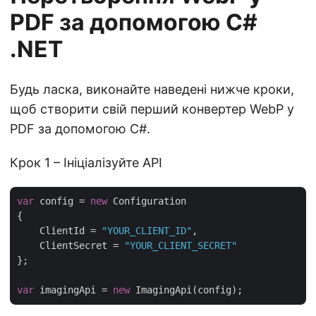
PDF за допомогою C#
.NET
Будь ласка, виконайте наведені нижче кроки,
щоб створити свій перший конвертер WebP у
PDF за допомогою C#.
Крок 1 – Ініціалізуйте API
var
 config = 
new
 Configuration

{

    ClientId = 
"YOUR_CLIENT_ID"
,

    ClientSecret = 
"YOUR_CLIENT_SECRET"
};

var
 imagingApi = 
new