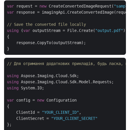
var
 request = 
new
 CreateConvertedImageRequest(
"sample
var
 response = imagingApi.CreateConvertedImage(reques
// Save the converted file locally
using
 (
var
 outputStream = File.Create(
"output.pdf"
))

{

    response.CopyTo(outputStream);

// Для отримання додаткових прикладів, будь ласка, ві
using
using
using
 System.IO;

var
 config = 
new
 Configuration

{

    ClientId = 
"YOUR_CLIENT_ID"
,

    ClientSecret = 
"YOUR_CLIENT_SECRET"
};
