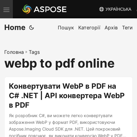
УКРАЇНСЬКА
T
o
Home
g
Пошук
Категорії
Архів
Теги
g
l
Головна
»
Tags
e
webp to pdf online
n
a
v
Конвертувати WebP в PDF на
i
C# .NET | API конвертера WebP
g
в PDF
a
t
Як розробник C#, ви можете легко конвертувати
i
зображення WebP у формат PDF, використовуючи
Aspose.Imaging Cloud SDK для .NET. Цей покроковий
o
посібник пояснює, як виконати конверсію WebP у PDF