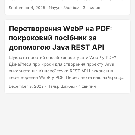
n
через REST API за допомогою робочих прикладів коду
September 4, 2025
· Nayyer Shahbaz · 3 хвилин
C#.
Перетворення WebP на PDF:
покроковий посібник за
допомогою Java REST API
Шукаєте простий спосіб конвертувати WebP у PDF?
Дізнайтеся про кроки для створення проекту Java,
використання кінцевої точки REST API і виконання
перетворення WebP у PDF. Перегляньте наш найкращий
вибір для розробки конвертера WebP у PDF.
December 9, 2022
· Найєр Шахбаз · 4 хвилин
Перетворіть файл WebP у PDF лише за кілька кліків