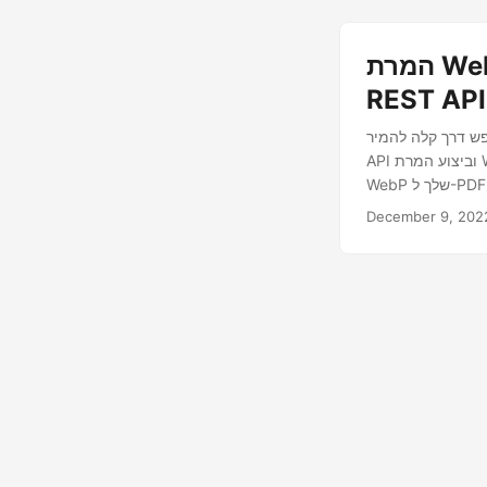
המרת WebP ל-PDF: מדריך שלב אחר שלב באמצעות Java
REST API
מיר WebP ל-PDF? גלה את השלבים ליצירת פרויקט Java, השתמש בנקודת הקצה של REST
API וביצוע המרת WebP ל-PDF. בדוק את הבחירה המובילה שלנו לפיתוח ממיר WebP ל-PDF. המר את קובץ ה-
December 9, 202