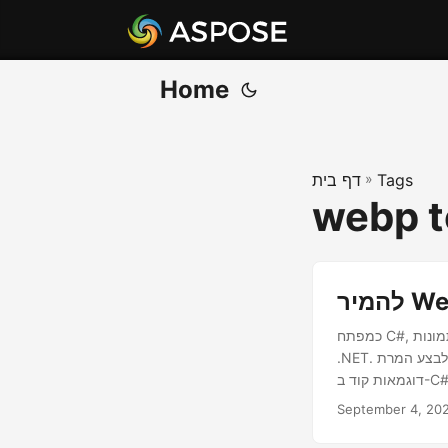
Home
Tags
»
דף בית
webp t
כמפתח C#, אתה יכול בקלות להמיר תמונות WebP לפורמט PDF באמצעות Aspose.Imaging Cloud SDK עבור
.NET. מדריך זה בשיטת שלב אחר שלב מסביר כיצד לבצע המרת WebP ל-PDF באמצעות ה-REST API עם
מאות קוד ב-C#.
September 4, 20