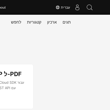
עִברִית
bout
תגים
ארכיון
קטגוריות
לחפש
להמיר WebP ל-PDF ב-C# .NET | API להמרת WebP ל-PDF