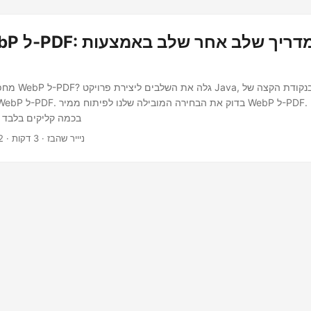
מחפש דרך קלה לה
WebP שלך ל-PDF בכמה קליקים בלבד
· ניייר שהבז · 3 דקות
2