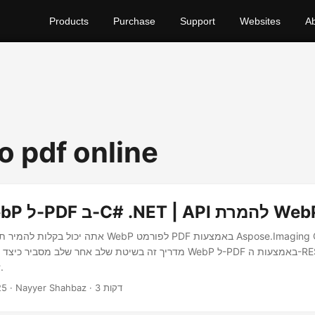
Products
Purchase
Support
Websites
A
o pdf online
דוג
· Nayyer Shahbaz · 3 דקות
25