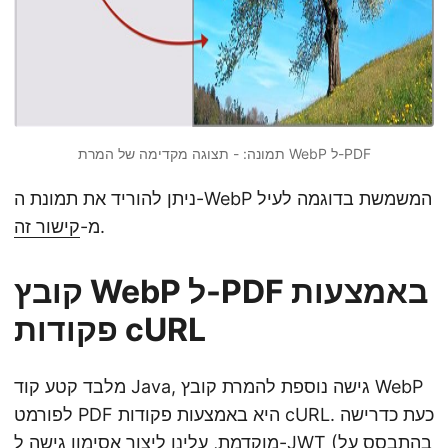
תמונה: - תצוגה מקדימה של המרת WebP ל-PDF
ניתן להוריד את תמונת ה-WebP המשמשת בדוגמה לעיל
.
מ-
קישור זה
קובץ WebP ל-PDF באמצעות
פקודות cURL
מלבד קטע קוד Java, גישה נוספת להמרת קובץ WebP
לפורמט PDF היא באמצעות פקודות cURL. כעת כדרישה
מוקדמת, עלינו ליצור אסימון גישה ל-JWT (בהתבסס על