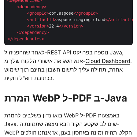
<
dependencies
>
<
dependency
>
<
groupId
>
com.aspose
</
groupId
>
<
artifactId
>
aspose-imaging-cloud
</
artifactId
>
<
version
>
22.4
</
version
>
</
dependency
>
</
dependencies
>
לאחר שההפניה ל-REST API נוספה בפרויקט Java,
.
Cloud Dashboard
אנא השג את אישורי הלקוח שלך מ-
אחרת, תחילה עליך לרשום חשבון בחינם תוך שימוש
בכתובת דוא"ל חוקית.
המרת WebP ל-PDF ב-Java
בואו נדון בשלבים להמרת WebP ל-PDF באמצעות
Java. שים לב שקטע הקוד הבא מצפה שתמונת ה-
WebP הקלט תהיה זמינה באחסון בענן, אז אנחנו הולכים