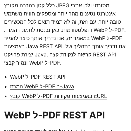
כלל קטן בהרבה מקובץ JPEG מסורתי ולכן אתרי
אינטרנט נטענים מהר יותר ומספקים חווית משתמש
טובה יותר. עם זאת, זה לא תמיד תואם לכל המכשירים
.
PDF
והפלטפורמות. כאן נכנסת לתמונה המרת WebP ל-
במאמר זה, אנו נדריך אותך כיצד להמיר WebP ל-PDF
באמצעות Java REST API. אנו נדריך אותך בתהליך של
יצירת פרויקט Java, קריאה לנקודת קצה REST API
ונמיר קבצי WebP ל-PDF.
WebP ל-PDF REST API
המרת WebP ל-PDF ב-Java
קובץ WebP ל-PDF באמצעות פקודות cURL
WebP ל-PDF REST API