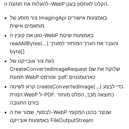
להעלות את תמונת ה-WebP הקלט לאחסון בענן.
צור מופע של ImagingApi באמצעות אישורים
מותאמים אישית
טען את קובץ ה-WebP באמצעות שיטת
readAllBytes(…) והעבר את הערך המוחזר למערך
byte[]
כעת צור אובייקט של
CreateConvertedImageRequest שלוקח את שם
תמונת WebP ופורמט ‘pdf’ כארגומנטים
קרא לשיטה createConvertedImage(…) כדי לבצע
המרת WebP ל-PDF. כתוצאה מכך, הפלט מוחזר
בזרם התגובה
לבסוף, שמור את ה-WebP שנוצר בכונן המקומי
באמצעות אובייקט FileOutputStream