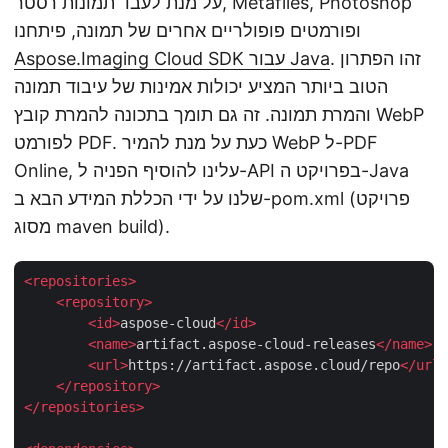
על מנת לעבד תמונות רסטר, Metafiles, Photoshop
ופורמטים פופולריים אחרים של תמונה, פיתחנו
. זהו הפתרון
Aspose.Imaging Cloud SDK עבור Java
הטוב ביותר המציע יכולות אמינות של עיבוד תמונה
והמרת תמונה. זה גם תומך בתכונה להמרת קובץ WebP
לפורמט PDF. כעת על מנת להמיר WebP ל-PDF
Online, עלינו להוסיף הפניה ל-API בפרויקט ה-Java
שלנו על ידי הכללת המידע הבא ב-pom.xml (פרויקט
מסוג maven build).
<
repositories
>
<
repository
>
<
id
>
aspose-cloud
</
id
>
<
name
>
artifact.aspose-cloud-releases
</
name
>
<
url
>
https://artifact.aspose.cloud/repo
</
url
>
</
repository
>
</
repositories
>