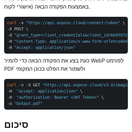
אישורי לקוח) באמצעות הפקודה הבאה.
curl
 -v 
"https://api.aspose.cloud/connect/token"
 \

-X POST \

-d 
"grant_type=client_credentials&client_id=bb959721-
-H 
"Content-Type: application/x-www-form-urlencoded"
 
-H 
"Accept: application/json"
כעת בצע את הפקודה הבאה כדי להמיר WebP לפורמט
PDF ולשמור את הפלט בכונן המקומי
curl
 -v -X GET 
"https://api.aspose.cloud/v3.0/imaging
-H  
"accept: application/json"
 \

-H  
"authorization: Bearer <JWT Token>"
 \

-o 
"Output.pdf"
סיכום