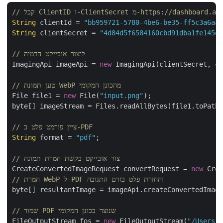
ClientSec מ-https://dashboard.aspose.cloud/
String
 clientId = 
"bb959721-5780-4be6-be35-ff5c3a6aa4
String
 clientSecret = 
"4d84d5f6584160cbd91dba1fe145db
// ליצור אובייקט הדמיה
ImagingApi imageApi = 
new
 ImagingApi(clientSecret, cl
// טען תמונת WebP מהכונן המקומי
File file1 = 
new
 File(
"input.png"
);

byte[] imageStream = Files.readAllBytes(file1.toPath(
// ציין פורמט פלט כ-PDF
String
 format = 
"pdf"
;

// צור אובייקט בקשת המרת תמונה
CreateConvertedImageRequest convertRequest = 
new
 Crea
// המרת WebP ל-PDF והחזרת פלט בזרם התגובה
byte[] resultantImage = imageApi.createConvertedImage
// שמור PDF שנוצר בכונן המקומי
FileOutputStream fos = 
new
 FileOutputStream(
"/Users/n