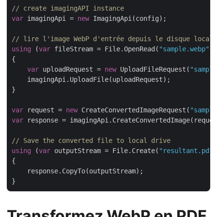
// create imagingAPI instance
var
 imagingApi = 
new
 ImagingApi(config);

// lire l'image WebP d'entrée depuis le disque local
using
 (
var
 fileStream = File.OpenRead(
"sample.webp"
))

{

var
 uploadRequest = 
new
 UploadFileRequest(
"sample
    imagingApi.UploadFile(uploadRequest);

}

var
 request = 
new
 CreateConvertedImageRequest(
"sample
var
 response = imagingApi.CreateConvertedImage(reques
// Save the converted file to local drive
using
 (
var
 outputStream = File.Create(
"resultant.pdf"
{

    response.CopyTo(outputStream);

Transformez WebP en PDF