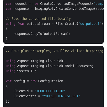
var
 request = 
new
 CreateConvertedImageRequest(
"sample
var
 response = imagingApi.CreateConvertedImage(reques
// Save the converted file locally
using
 (
var
 outputStream = File.Create(
"output.pdf"
))

{

    response.CopyTo(outputStream);

// Pour plus d'exemples, veuillez visiter https://git
using
using
using
 System.IO;

var
 config = 
new
 Configuration

{

    ClientId = 
"YOUR_CLIENT_ID"
,

    ClientSecret = 
"YOUR_CLIENT_SECRET"
};
