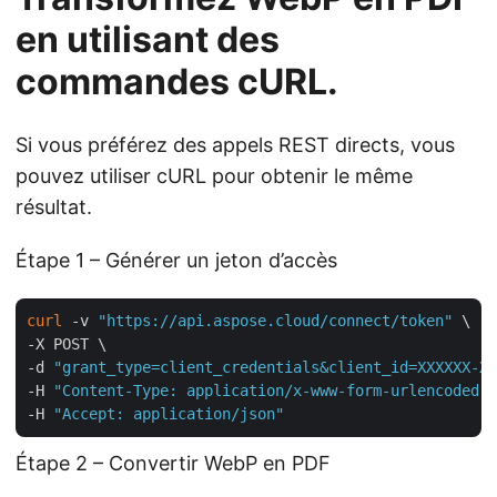
en utilisant des
commandes cURL.
Si vous préférez des appels REST directs, vous
pouvez utiliser cURL pour obtenir le même
résultat.
Étape 1 – Générer un jeton d’accès
curl
 -v 
"https://api.aspose.cloud/connect/token"
 \

-X POST \

-d 
"grant_type=client_credentials&client_id=XXXXXX-XX
-H 
"Content-Type: application/x-www-form-urlencoded"
 
-H 
"Accept: application/json"
Étape 2 – Convertir WebP en PDF