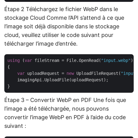
Étape 2 Téléchargez le fichier WebP dans le
stockage Cloud Comme l’API s’attend à ce que
l’image soit déjà disponible dans le stockage
cloud, veuillez utiliser le code suivant pour
télécharger l’image d’entrée.
using
 (
var
 fileStream = File.OpenRead(
"input.webp"
))

{

var
 uploadRequest = 
new
 UploadFileRequest(
"input.
    imagingApi.UploadFile(uploadRequest);

Étape 3 – Convertir WebP en PDF Une fois que
l’image a été téléchargée, nous pouvons
convertir l’image WebP en PDF à l’aide du code
suivant :