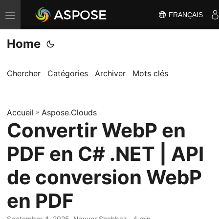
FRANÇAIS
B
a
Home
s
c
u
Chercher
Catégories
Archiver
Mots clés
l
e
Accueil
r
»
Aspose.Clouds
Convertir WebP en
l
a
PDF en C# .NET | API
n
a
de conversion WebP
v
en PDF
i
g
September 4, 2025
· Nayyer Shahbaz · 4 min