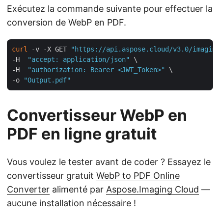
Exécutez la commande suivante pour effectuer la
conversion de WebP en PDF.
curl
 -v -X GET 
"https://api.aspose.cloud/v3.0/imaging
-H  
"accept: application/json"
 \

-H  
"authorization: Bearer <JWT_Token>"
 \

-o 
"Output.pdf"
Convertisseur WebP en
PDF en ligne gratuit
Vous voulez le tester avant de coder ? Essayez le
convertisseur gratuit
WebP to PDF Online
Converter
alimenté par
Aspose.Imaging Cloud
—
aucune installation nécessaire !