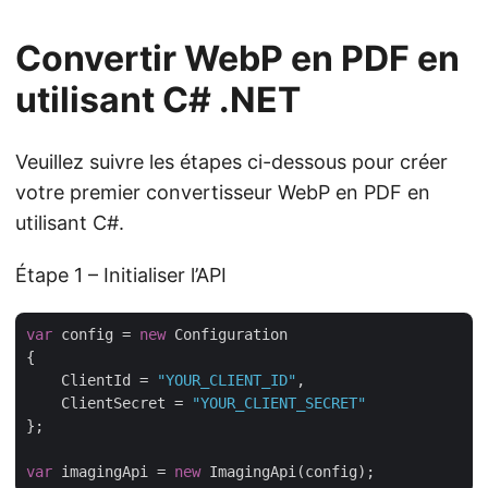
Convertir WebP en PDF en
utilisant C# .NET
Veuillez suivre les étapes ci-dessous pour créer
votre premier convertisseur WebP en PDF en
utilisant C#.
Étape 1 – Initialiser l’API
var
 config = 
new
 Configuration

{

    ClientId = 
"YOUR_CLIENT_ID"
,

    ClientSecret = 
"YOUR_CLIENT_SECRET"
};

var
 imagingApi = 
new