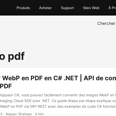
Produits
Acheter
Support
Sites Web
À Pr
Chercher
o pdf
r WebP en PDF en C# .NET | API de co
 PDF
eloppeur C#, vous pouvez facilement convertir des images WebP en
.Imaging Cloud SDK pour .NET. Ce guide étape par étape explique c
 WebP en PDF via l’API REST avec des exemples de code C# fonction
25
· Nayyer Shahbaz · 4 min