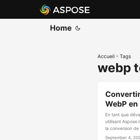
Home
Accueil
»
Tags
webp t
Converti
WebP en
En tant que dév
utilisant Aspose
la conversion de
September 4, 20