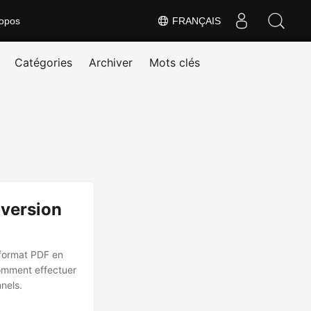
opos
FRANÇAIS
Catégories
Archiver
Mots clés
nversion
 format PDF en
omment effectuer
nels.