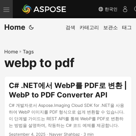
한국인
내
비
Home
게
검색
카테고리
보관소
태그
이
션
Home
»
Tags
전
webp to pdf
환
C# .NET에서 WebP를 PDF로 변환 |
WebP to PDF Converter API
C# 개발자로서 Aspose.Imaging Cloud SDK for .NET을 사용
하여 WebP 이미지를 PDF 형식으로 쉽게 변환할 수 있습니다.
이 단계별 가이드는 REST API를 통해 WebP를 PDF로 변환하
는 방법을 설명하며, 작동하는 C# 코드 예제를 제공합니다.
September 4, 2025
· Nayyer Shahbaz · 3 min