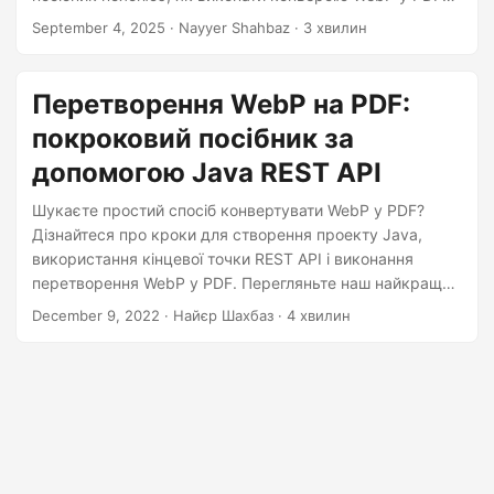
n
через REST API за допомогою робочих прикладів коду
September 4, 2025
· Nayyer Shahbaz · 3 хвилин
C#.
Перетворення WebP на PDF:
покроковий посібник за
допомогою Java REST API
Шукаєте простий спосіб конвертувати WebP у PDF?
Дізнайтеся про кроки для створення проекту Java,
використання кінцевої точки REST API і виконання
перетворення WebP у PDF. Перегляньте наш найкращий
вибір для розробки конвертера WebP у PDF.
December 9, 2022
· Найєр Шахбаз · 4 хвилин
Перетворіть файл WebP у PDF лише за кілька кліків