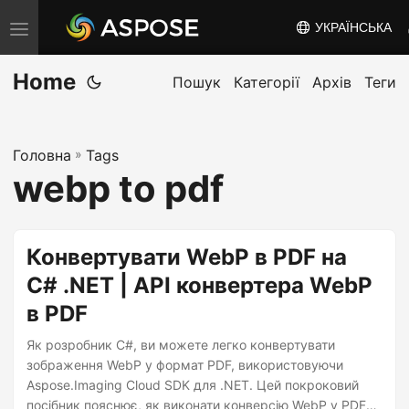
УКРАЇНСЬКА
T
o
Home
g
Пошук
Категорії
Архів
Теги
g
l
Головна
»
Tags
e
webp to pdf
n
a
v
Конвертувати WebP в PDF на
i
C# .NET | API конвертера WebP
g
в PDF
a
t
Як розробник C#, ви можете легко конвертувати
i
зображення WebP у формат PDF, використовуючи
Aspose.Imaging Cloud SDK для .NET. Цей покроковий
o
посібник пояснює, як виконати конверсію WebP у PDF