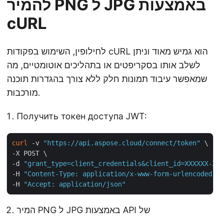
להמיר PNG ל JPG באמצעות
cURL
לחילופין, השימוש בפקודות cURL הוא גמיש מאוד וניתן
לשלב אותו בסקריפטים או בתהליכים אוטומטיים, מה
שמאפשר עיבוד תמונות חלק ללא צורך בהגדרות תוכנה
מורכבות.
Получить токен доступа JWT:
curl
 -v 
"https://api.aspose.cloud/connect/token"
 \

-X POST \

-d 
"grant_type=client_credentials&client_id=XXXXXX-XX
-H 
"Content-Type: application/x-www-form-urlencoded"
 
-H 
"Accept: application/json"
המיר PNG ל JPG באמצעות API של