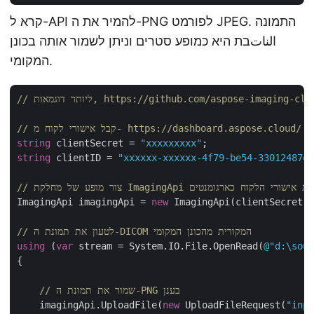
קרא ל-API להמיר את ה-PNG לפורמט JPEG. התמונה
الناتבת היא כמופע סטרים וניתן לשמור אותה בכונן
המקומי.
https://github.com/aspose-imaging-cloud/aspose
// קבל אישורי לקוח מ- https://dashboard.aspose.cloud/
string
 clientSecret = 
"xxxxxxxxx"
string
 clientID = 
"xxxxxx-xxxxxx-4f79-be54-33012487e7
ImagingApi תוך כדי העברת אישורי הלקוח כארגומנטים
ImagingApi imagingApi = 
new
 ImagingApi(clientSecret,
// לטעון את תמונת ה-DICOM המקורית מהכונן המקומי
using
 (
var
 stream = System.IO.File.OpenRead(
@"d:\sour
{

// שמור את תמונת ה-PNG בענן
    imagingApi.UploadFile(
new
 UploadFileRequest(
"inpu