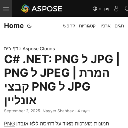
עִברִית
T
o
Home
תגים
ארכיון
קטגוריות
לחפש
g
g
l
Aspose.Clouds
»
דף בית
e
C# .NET: PNG ל JPG |
n
a
PNG ל JPEG | המרת
v
i
קבצי PNG ל JPG
g
אונליין
a
t
· Nayyer Shahbaz · 4 דקות
September 2, 2025
i
o
תמונות מוערכות מאוד על דחיסה ללא אובדן
PNG