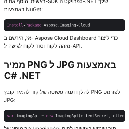
ראשית, הוסף את ה-SDK לפרויקט ה-.NET שלך
באמצעות NuGet:
Install
-
Package
כדי ליצור
Aspose Cloud Dashboard
אז, הירשם ב-
מזהה לקוח וסוד לקוח לגישה ל-API.
ממיר PNG ל JPG באמצעות
C# .NET
להלן דוגמה פשוטה של קוד להמיר קובץ PNG לפורמט
JPG:
var
 imagingApi = 
new
צור מופע של ImagingApi תוך שימוש באישורי לקוח