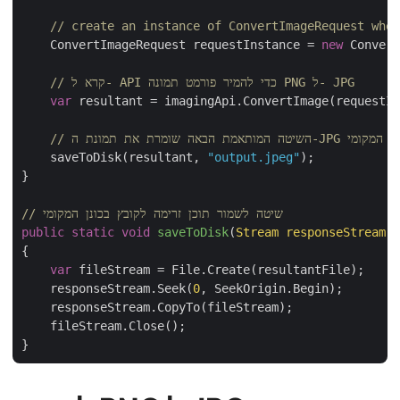
// create an instance of ConvertImageRequest wher
    ConvertImageRequest requestInstance = 
new
 Convert
// קרא ל- API כדי להמיר פורמט תמונה PNG ל- JPG
var
 resultant = imagingApi.ConvertImage(requestIn
ת ה-JPG התוצרת בדיסק המקומי
    saveToDisk(resultant, 
"output.jpeg"
);

}

// שיטה לשמור תוכן זרימה לקובץ בכונן המקומי
public
static
void
saveToDisk
(
Stream responseStream,
{

var
 fileStream = File.Create(resultantFile);

    responseStream.Seek(
0
, SeekOrigin.Begin);

    responseStream.CopyTo(fileStream);

    fileStream.Close();
