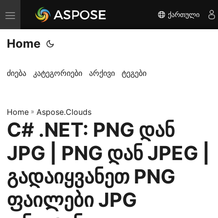
ქართული
T
o
Home
g
g
l
ძიება
კატეგორიები
არქივი
ტეგები
e
n
Home
a
»
Aspose.Clouds
C# .NET: PNG დან
v
i
JPG | PNG დან JPEG |
g
a
გადაიყვანეთ PNG
t
ფაილები JPG
i
o