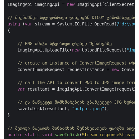
ImagingApi imagingApi = 
new
 ImagingApi(clientSecret,
// მიუნიშნეთ ადგილობრივი დისკიდან DICOM გამოსახულების
using
 (
var
 stream = System.IO.File.OpenRead(
@"d:\sour
{

// PNG იმიჯი ატვირთეთ ღრუბელ შენახვაზე
    imagingApi.UploadFile(
new
 UploadFileRequest(
"inpu
// create an instance of ConvertImageRequest wher
    ConvertImageRequest requestInstance = 
new
 Convert
// call the API to convert PNG to JPG image forma
var
 resultant = imagingApi.ConvertImage(requestIn
// ეს ნაწყვეტი მომხმარებლის გზამკვლევი JPG სურათი
    saveToDisk(resultant, 
"output.jpeg"
);

}

// მეთოდი ნაკადის შინაარსის შენახვისთვის ფაილში ადგილ
public
static
void
saveToDisk
(
Stream responseStream,