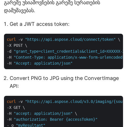
გარეშე უსიამოვნების გარეშე სურათების
დამუშავებას.
Get a JWT access token:
curl
 -v 
"https://api.aspose.cloud/connect/token"
 \

-X POST \

-d 
"grant_type=client_credentials&client_id=XXXXXX-XX
-H 
"Content-Type: application/x-www-form-urlencoded"
 
-H 
"Accept: application/json"
Convert PNG to JPG using the ConvertImage
API:
curl
 -v 
"https://api.aspose.cloud/v3.0/imaging/{sourc
-X GET \

-H 
"accept: application/json"
 \

-H 
"authorization: Bearer {accessToken}"
- o 
"myResultant"